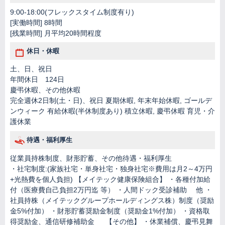
9:00-18:00(フレックスタイム制度有り)
[実働時間] 8時間
[残業時間] 月平均20時間程度
休日・休暇
土、日、祝日
年間休日 124日
慶弔休暇、その他休暇
完全週休2⽇制(土・⽇)、祝⽇ 夏期休暇, 年末年始休暇, ゴールデ
ンウィーク 有給休暇(半休制度あり) 積⽴休暇, 慶弔休暇 育児・介
護休業
待遇・福利厚生
従業員持株制度、財形貯蓄、その他待遇・福利厚生
・社宅制度:(家族社宅・単身社宅・独身社宅※費用は月2～4万円
+光熱費を個人負担) 【メイテック健康保険組合】 ・各種付加給
付（医療費自己負担2万円迄 等） ・人間ドック受診補助 他 ・
社員持株（メイテックグループホールディングス株）制度（奨励
金5%付加） ・財形貯蓄奨励金制度（奨励金1%付加） ・資格取
得奨励金、通信研修補助金 【その他】 ・休業補償、慶弔見舞