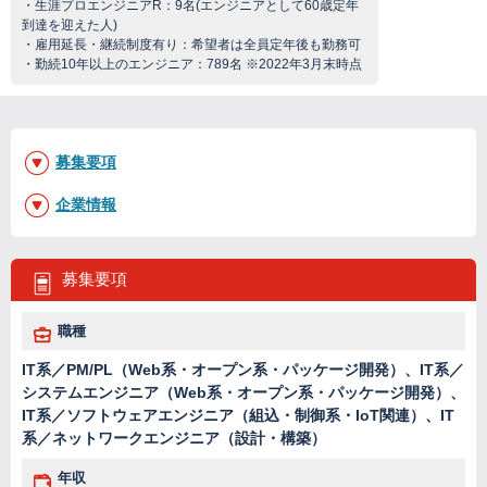
・生涯プロエンジニアR：9名(エンジニアとして60歳定年
到達を迎えた人)
・雇用延長・継続制度有り：希望者は全員定年後も勤務可
・勤続10年以上のエンジニア：789名 ※2022年3月末時点
募集要項
企業情報
募集要項
職種
IT系／PM/PL（Web系・オープン系・パッケージ開発）、IT系／
システムエンジニア（Web系・オープン系・パッケージ開発）、
IT系／ソフトウェアエンジニア（組込・制御系・IoT関連）、IT
系／ネットワークエンジニア（設計・構築）
年収