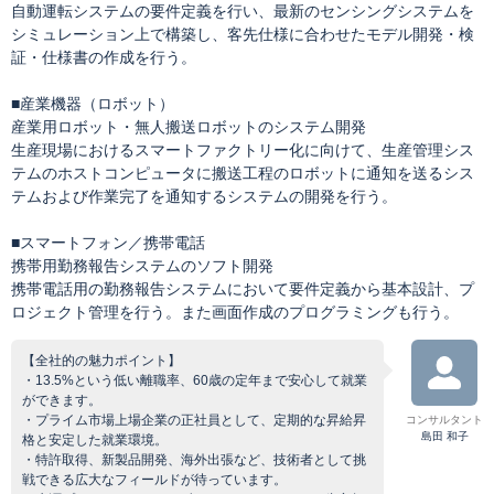
自動運転システムの要件定義を行い、最新のセンシングシステムを
シミュレーション上で構築し、客先仕様に合わせたモデル開発・検
証・仕様書の作成を行う。
■産業機器（ロボット）
産業用ロボット・無人搬送ロボットのシステム開発
生産現場におけるスマートファクトリー化に向けて、生産管理シス
テムのホストコンピュータに搬送工程のロボットに通知を送るシス
テムおよび作業完了を通知するシステムの開発を行う。
■スマートフォン／携帯電話
携帯用勤務報告システムのソフト開発
携帯電話用の勤務報告システムにおいて要件定義から基本設計、プ
ロジェクト管理を行う。また画面作成のプログラミングも行う。
【全社的の魅力ポイント】
・13.5%という低い離職率、60歳の定年まで安心して就業
ができます。
・プライム市場上場企業の正社員として、定期的な昇給昇
コンサルタント
島田 和子
格と安定した就業環境。
・特許取得、新製品開発、海外出張など、技術者として挑
戦できる広大なフィールドが待っています。