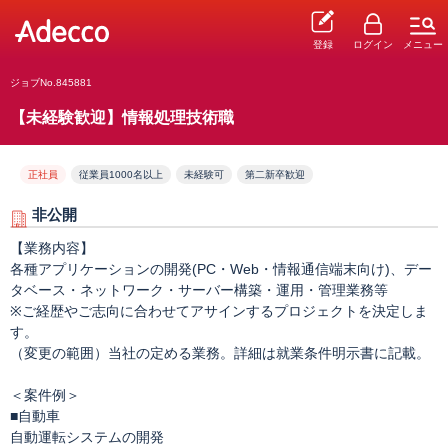
登録
ログイン
メニュー
ジョブNo.845881
【未経験歓迎】情報処理技術職
正社員
従業員1000名以上
未経験可
第二新卒歓迎
非公開
【業務内容】
各種アプリケーションの開発(PC・Web・情報通信端末向け)、デー
タベース・ネットワーク・サーバー構築・運用・管理業務等
※ご経歴やご志向に合わせてアサインするプロジェクトを決定しま
す。
（変更の範囲）当社の定める業務。詳細は就業条件明示書に記載。
＜案件例＞
■自動車
自動運転システムの開発