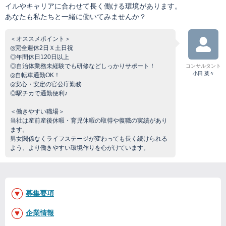
イルやキャリアに合わせて長く働ける環境があります。
あなたも私たちと一緒に働いてみませんか？
＜オススメポイント＞
◎完全週休2日Ｘ土日祝
◎年間休日120日以上
◎自治体業務未経験でも研修などしっかりサポート！
コンサルタント
小田 菜々
◎自転車通勤OK！
◎安心・安定の官公庁勤務
◎駅チカで通勤便利♪
＜働きやすい職場＞
当社は産前産後休暇・育児休暇の取得や復職の実績があり
ます。
男女関係なくライフステージが変わっても長く続けられる
よう、より働きやすい環境作りを心がけています。
募集要項
企業情報