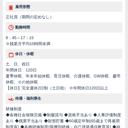
雇用形態
正社員（期間の定めなし）
勤務時間
8：45～17：15
※残業月平均10時間未満
休日・休暇
土、日、祝日
年間休日 120日
夏季休暇、年末年始休暇、育児休暇、介護休暇、GW休暇、慶弔
休暇、その他休暇
【休日】完全週休2日制（土日祝） ※年間休日120日以上
待遇・福利厚生
研修制度
◆各種社会保険完備 ◆制服貸与 ◆資格手当あり ◆人事評価制度
あり ◆残業手当あり ◆財形貯蓄 ◆60歳定年制(65歳まで再雇用
制度有) ◆各種研修制度(階層別研修・自己啓発通信教育等) ◆福