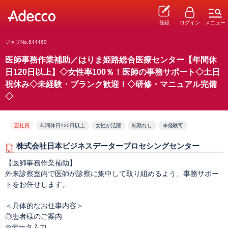
登録
ログイン
メニュー
ジョブNo.844460
医師事務作業補助／はりま姫路総合医療センター【年間休
日120日以上】◇女性率100％！医師の事務サポート◇土日
祝休み◇未経験・ブランク歓迎！◇研修・マニュアル完備
◇
正社員
年間休日120日以上
女性が活躍
転勤なし
未経験可
株式会社日本ビジネスデータープロセシングセンター
【医師事務作業補助】
外来診察室内で医師が診察に集中して取り組めるよう、事務サポー
トをお任せします。
＜具体的なお仕事内容＞
◎患者様のご案内
◎データ入力