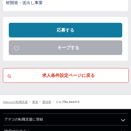
材開発・送出し事業
応募する
キープする
求人条件設定ページに戻る
Adeccoの転職支援
東海
愛知県
ジョブNo.844373
アデコの転職支援に登録
MyPagログイン