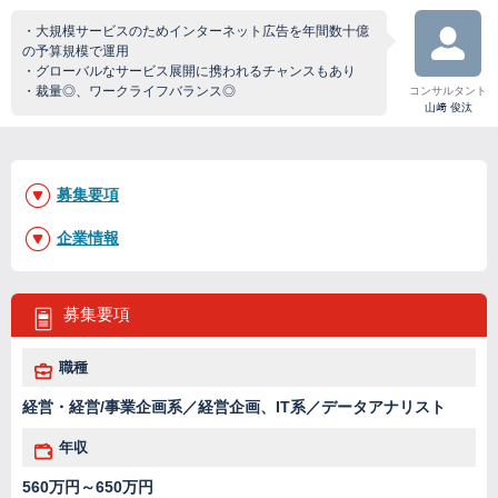
・大規模サービスのためインターネット広告を年間数十億
の予算規模で運用
・グローバルなサービス展開に携われるチャンスもあり
・裁量◎、ワークライフバランス◎
コンサルタント
山﨑 俊汰
募集要項
企業情報
募集要項
職種
経営・経営/事業企画系／経営企画、IT系／データアナリスト
年収
560万円～650万円