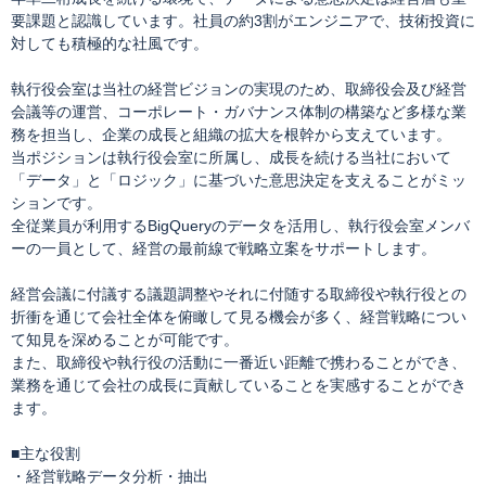
要課題と認識しています。社員の約3割がエンジニアで、技術投資に
対しても積極的な社風です。
執行役会室は当社の経営ビジョンの実現のため、取締役会及び経営
会議等の運営、コーポレート・ガバナンス体制の構築など多様な業
務を担当し、企業の成長と組織の拡大を根幹から支えています。
当ポジションは執行役会室に所属し、成長を続ける当社において
「データ」と「ロジック」に基づいた意思決定を支えることがミッ
ションです。
全従業員が利用するBigQueryのデータを活用し、執行役会室メンバ
ーの一員として、経営の最前線で戦略立案をサポートします。
経営会議に付議する議題調整やそれに付随する取締役や執行役との
折衝を通じて会社全体を俯瞰して見る機会が多く、経営戦略につい
て知見を深めることが可能です。
また、取締役や執行役の活動に一番近い距離で携わることができ、
業務を通じて会社の成長に貢献していることを実感することができ
ます。
■主な役割
・経営戦略データ分析・抽出