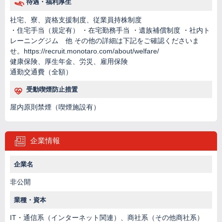
待遇・福利厚生
社宅、寮、資格支援制度、従業員持株制度
・住宅手当（規定有） ・在宅勤務手当 ・遺族補償制度 ・社内ト
レーニングジム 他 その他の詳細は下記をご確認くださいま
せ。https://recruit.monotaro.com/about/welfare/
健康保険、厚生年金、労災、雇用保険
通勤交通費（全額）
受動喫煙防止措置
屋内原則禁煙（喫煙施設有）
企業情報
企業名
非公開
業種・資本
IT・通信系（インターネット関連）、商社系（その他商社系）