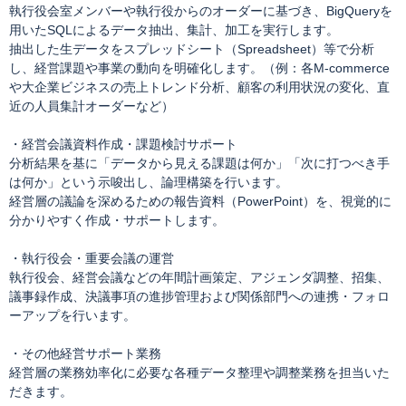
執行役会室メンバーや執行役からのオーダーに基づき、BigQueryを
用いたSQLによるデータ抽出、集計、加工を実行します。
抽出した生データをスプレッドシート（Spreadsheet）等で分析
し、経営課題や事業の動向を明確化します。（例：各M-commerce
や大企業ビジネスの売上トレンド分析、顧客の利用状況の変化、直
近の人員集計オーダーなど）
・経営会議資料作成・課題検討サポート
分析結果を基に「データから見える課題は何か」「次に打つべき手
は何か」という示唆出し、論理構築を行います。
経営層の議論を深めるための報告資料（PowerPoint）を、視覚的に
分かりやすく作成・サポートします。
・執行役会・重要会議の運営
執行役会、経営会議などの年間計画策定、アジェンダ調整、招集、
議事録作成、決議事項の進捗管理および関係部門への連携・フォロ
ーアップを行います。
・その他経営サポート業務
経営層の業務効率化に必要な各種データ整理や調整業務を担当いた
だきます。