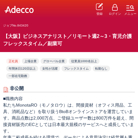
登録
ログイン
メニュー
ジョブNo.843420
【大阪】ビジネスアナリスト／リモート週2～3・育児介護
フレックスタイム／副業可
正社員
上場企業
グローバル企業
従業員1000名以上
年間休日120日以上
女性が活躍
フレックスタイム
転勤なし
一部在宅勤務
非公開
■職務内容
私たちMonotaRO（モノタロウ）は、間接資材（オフィス用品、工
具、消耗品など）を取り扱うBtoBオンラインストアを運営していま
す。商品点数は2,000万点、ご登録ユーザー数は800万件を超え、間
接資材販売のECとしては日本最大規模のサービスへと成長していま
す。
年率二桁成長を続ける環境で、データによる意思決定は経営層も重