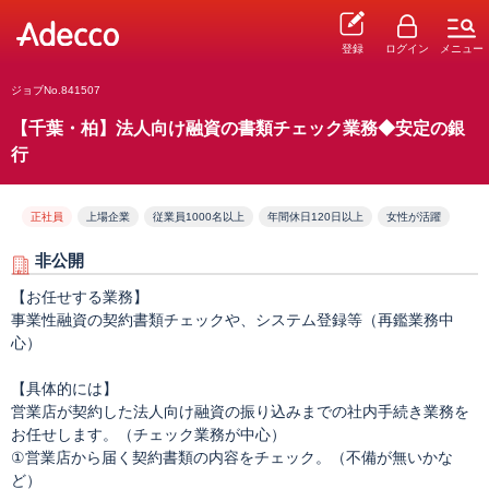
登録
ログイン
メニュー
ジョブNo.841507
【千葉・柏】法人向け融資の書類チェック業務◆安定の銀
行
正社員
上場企業
従業員1000名以上
年間休日120日以上
女性が活躍
非公開
【お任せする業務】
事業性融資の契約書類チェックや、システム登録等（再鑑業務中
心）
【具体的には】
営業店が契約した法人向け融資の振り込みまでの社内手続き業務を
お任せします。（チェック業務が中心）
①営業店から届く契約書類の内容をチェック。（不備が無いかな
ど）