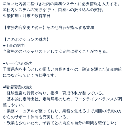
②届いた内容に基づき社内の業務システムに必要情報を入力する。
③社内システムの実行を行い、口座への振り込みの実行。
※繁忙期：月末の数営業日
【業務内容変更の範囲】その他当行が指示する業務
【このポジションの魅力】
●仕事の魅力
当業務のスペシャリストとして安定的に働くことができる。
●サービスの魅力
千葉県内を中心とした幅広いお客さまへの、融資を通じた資金供給
につながっていくお仕事です。
●職場環境の魅力
・経験豊富な行員がおり、指導・育成体制が整っている。
・基本的に定時出社、定時帰宅のため、ワークライフバランスが調
整しやすい。
・業務マニュアルが整っており、業務を覚えるまで周囲の行員の方
からのサポート体制も充実している。
・残業も少ないため、子育てとの両立や自分の時間を確保しやす