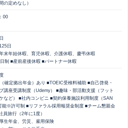
間の定めなし）
：00
日
25日
年末年始休暇、育児休暇、介護休暇、慶弔休暇
2日制 ■産前産後休暇 ■パートナー休暇
度
（確定拠出年金）あり ■TOEIC受検料補助 ■自己啓発・
プ講座受講制度（Udemy） ■趣味・部活動支援（フット
ケなど） ■社内コンビニ ■契約保養施設利用制度（SAN
業可能※許可制 ■リファラル採用報奨金制度 ■チーム懇親会
■社員旅行（2年に1度）
厚生年金、労災、雇用保険