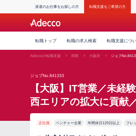
派遣のお仕事をお探しの方
転職支援をご希望の方
転職トップ
転職の求人検索
転職支援につ
Adeccoの転職支援
関西
大阪府
ジョブNo.8413
ジョブNo.841333
【大阪】IT営業／未経
西エリアの拡大に貢献／
正社員
ベンチャー企業
年間休日120日以上
フレ