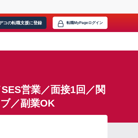
デコの転職支援に
登録
転職MyPage
ログイン
SES営業／面接1回／関
ブ／副業OK