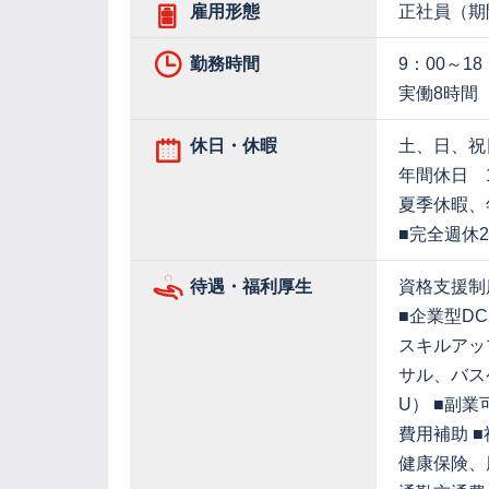
雇用形態
正社員（期
勤務時間
9：00～18
実働8時間
休日・休暇
土、日、祝
年間休日 1
夏季休暇、
■完全週休
待遇・福利厚生
資格支援制
■企業型DC
スキルアッ
サル、バス
U） ■副
費用補助 
健康保険、