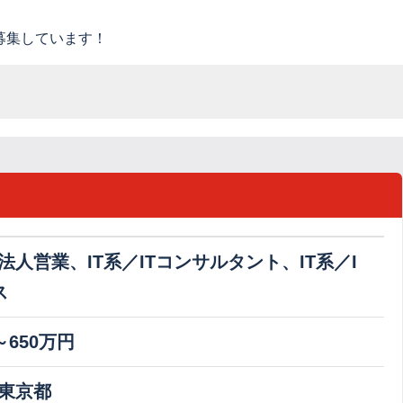
募集しています！
法人営業、IT系／ITコンサルタント、IT系／I
ス
～650万円
東京都