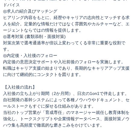
ドバイス
◎求人の紹介及びマッチング
ヒアリング内容をもとに、経歴やキャリアの志向性とマッチする求
人を紹介。定量的な情報だけではなく雰囲気やカルチャーなど、エ
ージェントならではの情報を提供します。
◎選考対策 (書類添削・面接対策)
対策次第で選考通過率が倍以上変わってくる非常に重要な役割で
す。
◎内定後・入社後のフォロー
内定後の意思決定サポートや入社前後のフォローを実施します。
転職はキャリア支援の始まりであり、長期的なキャリアアップ支援
に向けて継続的にコンタクトを図ります。
【入社後の流れ】
入社後の立ち上がり期間（2か月間）、日次の1on1で伴走します。
自社開発の基幹システムによって各種ノウハウやドキュメント、セ
ールストークもすぐに探せる仕組みがあります。
当社のトップ営業が「育成専任」のマネージャー就任し教育体制を
強化し、トークスクリプトや企業情報データベース、面接対策ノウ
ハウ集も高頻度で徹底的な磨きこみをかけています。