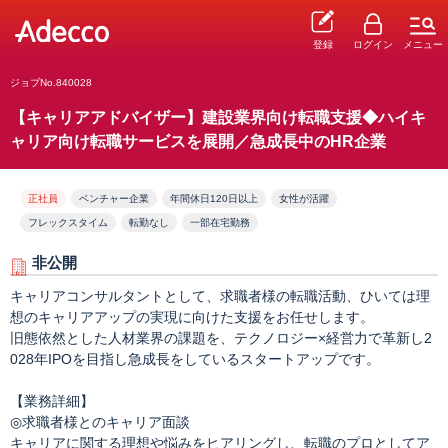
登録
ログイン
メニュー
ジョブNo.840028
【キャリアアドバイザー】建設業界向け転職支援◆ハイキ
ャリア向け転職サービスを展開／急成長中のHR企業
正社員
ベンチャー企業
年間休日120日以上
女性が活躍
フレックスタイム
転勤なし
一部在宅勤務
非公開
キャリアコンサルタントとして、求職者様の転職活動、ひいては理
想のキャリアアップの実現に向けた支援をお任せします。
旧態依然とした人材業界の課題を、テクノロジー×経営力で革新し2
028年IPOを目指し急成長をしているスタートアップです。
【業務詳細】
◎求職者様とのキャリア面談
キャリアに関する理想や悩みをヒアリングし、転職のプロとしてア