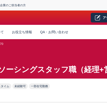
企業のご担当者の方
ア
いて
お役立ち情報
QA・お問い合わせ
70
トソーシングスタッフ職（経理+
スタイム
未経験可
一部在宅勤務