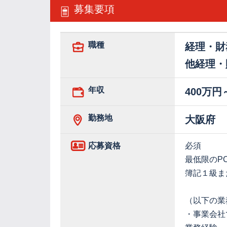
募集要項
職種
経理・財
他経理・
年収
400万円
勤務地
大阪府
応募資格
必須
最低限のPC
簿記１級ま
（以下の業
・事業会社