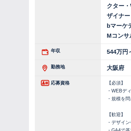
クター・
ザイナー
bマーケ
Mコンサ
年収
544万円
勤務地
大阪府
応募資格
【必須】
・WEBデ
・規模を問
【歓迎】
・デザイン
・GA4で