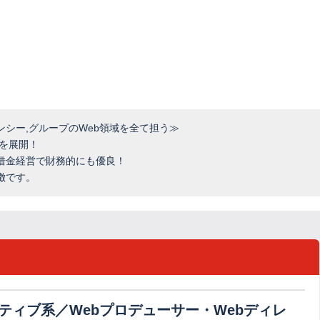
シー,グループのWeb領域を全て担う≫
を展開！
借金経営で財務的にも優良！
徴です。
ティブ系／Webプロデューサー・Webディレ