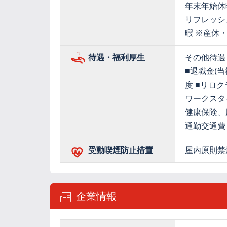
年末年始休
リフレッシ
暇 ※産休
待遇・福利厚生
その他待遇
■退職金(
度 ■リロク
ワークスタ
健康保険、
通勤交通費
受動喫煙防止措置
屋内原則禁
企業情報