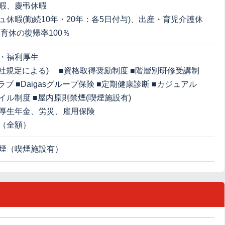
暇、慶弔休暇
ュ休暇(勤続10年・20年：各5日付与)、出産・育児介護休
・育休の復帰率100％
・福利厚生
当社規定による) ■資格取得奨励制度 ■階層別研修受講制
ラブ ■Daigasグループ保険 ■定期健康診断 ■カジュアル
イル制度 ■屋内原則禁煙(喫煙施設有)
厚生年金、労災、雇用保険
（全額）
煙（喫煙施設有）