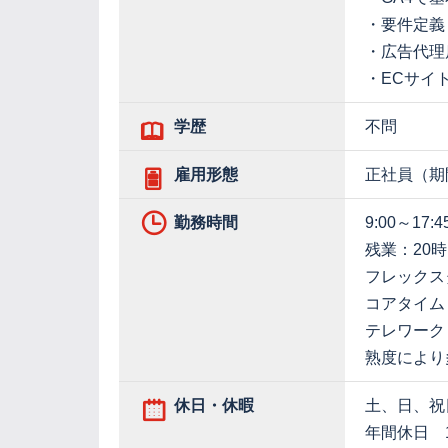
・要件定義
・広告代理
・ECサイ
学歴
不問
雇用形態
正社員（期
勤務時間
9:00～17:4
残業：20
フレックス
コアタイム
テレワーク
熟度により
休日・休暇
土、日、祝
年間休日 1