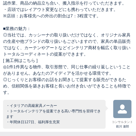
認作業、商品の納品立ち合い、搬入指示を行っていただきます。
・店頭ではレイアウト変更などにも携わっていただきます。
※店頭：お客様先への外出の割合は7：3程度です。
■業務の魅力：
◎当社では、カッシーナの取り扱いだけではなく、オリジナル家具
の生産や他ブランドの取り扱いもございますので、家具の単品販売
ではなく、カーテンやアートなどインテリア商材を幅広く取り扱い
トータルコーディネートの提案ができます。
[ 施工例はこちら ]
◎1件1件異なる物件、取引形態で、同じ仕事の繰り返しということ
がありません。あなたのアイディアを活かせる環境です。
◎じっくりとお客様のお話をお聞きして提案する販売ができるた
め、信頼関係を築きお客様と長いお付き合いができることも特徴で
す。
・イタリアの高級家具メーカー
・トータルインテリアを提案できる高い専門性を習得でき
ます
・年間休日127日、福利厚生充実
コンサルタント
前川 達郎