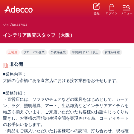
登録
ログイン
メニュー
ジョブNo.837416
インテリア販売スタッフ（大阪）
正社員
グローバル企業
外資系企業
年間休日120日以上
女性が活躍
非公開
■業務内容：
大阪の心斎橋にある直営店における接客業務をお任せします。
■業務詳細：
・直営店には、ソファやチェアなどの家具をはじめとして、カーテ
ン、ラグ、照明器具、アート、生活雑貨などインテリアアイテムを
幅広く揃えています。ご来店いただいたお客様のお話をじっくりお
聞きし、お客様の理想の生活空間を実現させる為、コーディネート
のお手伝いをします。
・商品をご購入いただいたお客様宅への訪問、打ち合わせ、現地確