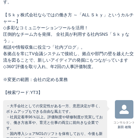
す。
【Ｓｋｙ株式会社ならではの働き方 ～「ALL Ｓｋｙ」というカルチ
ャー～】
◇多彩なコミュニケーションツールを活用！
圧倒的なチーム力を発揮。 全社員が利用する社内SNS「Ｓｋｙな
う」。
相談や情報収集に役立つ「社内ブログ」。
各拠点を常にTV会議システムで接続し、拠点や部門の壁を越えた交
流を図ることで、新しいアイディアの発掘にもつながっています
◇360°評価を取り入れ、年2回の人事評価制度。
※変更の範囲：会社の定める業務
【検索ワード:YT3】
・大手会社としての安定性がある一方、意思決定が早く、
ボトムアップもできる自由な風土です。
・社員定着率96％以上。評価制度や研修制度が充実してお
り、働き方改革や、育児と仕事の両立に前向きな企業で
コンサルタント
新田 雄飛
す。
・国内導入シェアNO1のソフトを保有しており、今後も新