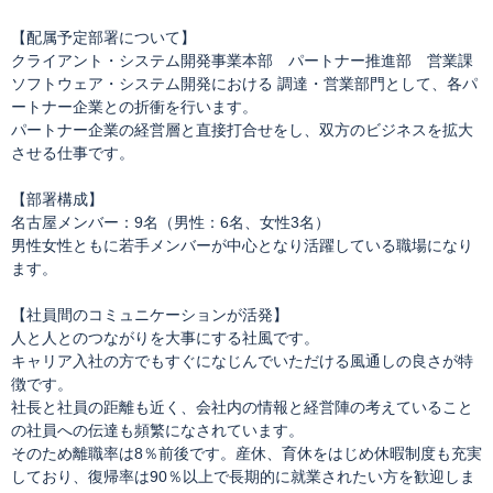
【配属予定部署について】
クライアント・システム開発事業本部 パートナー推進部 営業課
ソフトウェア・システム開発における 調達・営業部門として、各パ
ートナー企業との折衝を行います。
パートナー企業の経営層と直接打合せをし、双方のビジネスを拡大
させる仕事です。
【部署構成】
名古屋メンバー：9名（男性：6名、女性3名）
男性女性ともに若手メンバーが中心となり活躍している職場になり
ます。
【社員間のコミュニケーションが活発】
人と人とのつながりを大事にする社風です。
キャリア入社の方でもすぐになじんでいただける風通しの良さが特
徴です。
社長と社員の距離も近く、会社内の情報と経営陣の考えていること
の社員への伝達も頻繁になされています。
そのため離職率は8％前後です。産休、育休をはじめ休暇制度も充実
しており、復帰率は90％以上で長期的に就業されたい方を歓迎しま