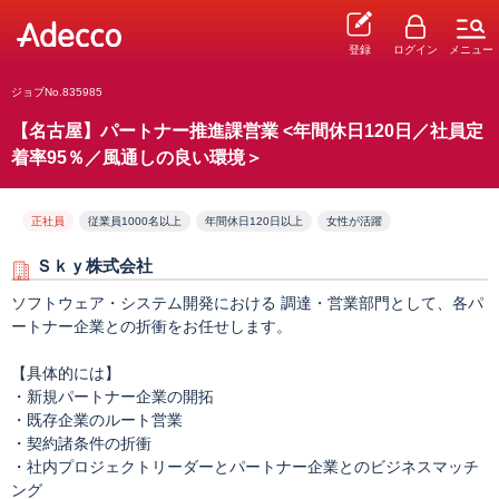
登録
ログイン
メニュー
ジョブNo.835985
【名古屋】パートナー推進課営業 <年間休日120日／社員定
着率95％／風通しの良い環境＞
正社員
従業員1000名以上
年間休日120日以上
女性が活躍
Ｓｋｙ株式会社
ソフトウェア・システム開発における 調達・営業部門として、各パ
ートナー企業との折衝をお任せします。
【具体的には】
・新規パートナー企業の開拓
・既存企業のルート営業
・契約諸条件の折衝
・社内プロジェクトリーダーとパートナー企業とのビジネスマッチ
ング