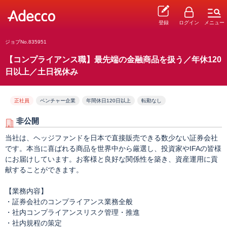
登録
ログイン
メニュー
ジョブNo.835951
【コンプライアンス職】最先端の金融商品を扱う／年休120
日以上／土日祝休み
正社員
ベンチャー企業
年間休日120日以上
転勤なし
非公開
当社は、ヘッジファンドを日本で直接販売できる数少ない証券会社
です。本当に喜ばれる商品を世界中から厳選し、投資家やIFAの皆様
にお届けしています。お客様と良好な関係性を築き、資産運用に貢
献することができます。
【業務内容】
・証券会社のコンプライアンス業務全般
・社内コンプライアンスリスク管理・推進
・社内規程の策定