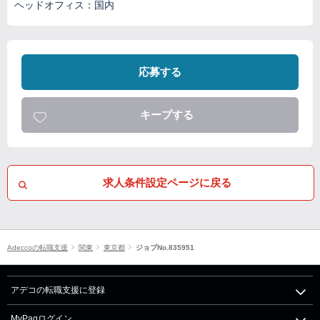
ヘッドオフィス：国内
応募する
キープする
求人条件設定ページに戻る
Adeccoの転職支援
関東
東京都
ジョブNo.835951
アデコの転職支援に登録
MyPagログイン