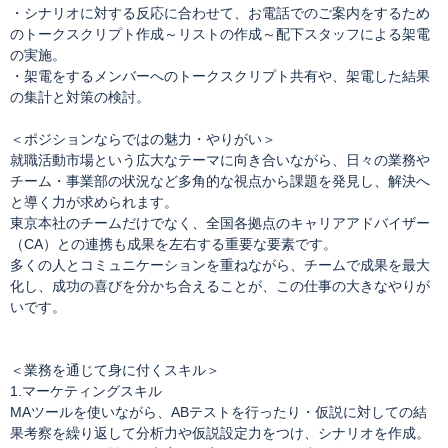
・シナリオに対する反応に合わせて、お電話でのご案内をするため
のトークスクリプト作成～リストの作成～配下スタッフによる架電
の実施。
・架電をするメンバーへのトークスクリプト共有や、架電した結果
の集計と対策の検討。
＜ポジションならではの魅力・やりがい＞
就職活動市場という広大なテーマに向き合いながら、日々の業務や
チーム・事業部の状況など多角的な視点から課題を発見し、解決へ
と導く力が求められます。
東京本社のチームだけでなく、全国各拠点のキャリアアドバイザー
（CA）との連携も成果を左右する重要な要素です。
多くの人とコミュニケーションを重ねながら、チームで成果を最大
化し、成功の喜びを分かち合えることが、この仕事の大きなやりが
いです。
＜業務を通じて身に付くスキル＞
1.マーケティングスキル
MAツールを使いながら、ABテストを行ったり・仮説に対しての結
果考察を繰り返して分析力や仮説設定力をつけ、シナリオを作成。