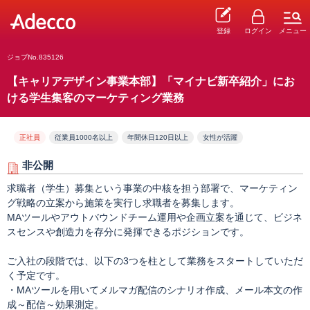
登録
ログイン
メニュー
ジョブNo.835126
【キャリアデザイン事業本部】「マイナビ新卒紹介」にお
ける学生集客のマーケティング業務
正社員
従業員1000名以上
年間休日120日以上
女性が活躍
非公開
求職者（学生）募集という事業の中核を担う部署で、マーケティン
グ戦略の立案から施策を実行し求職者を募集します。
MAツールやアウトバウンドチーム運用や企画立案を通じて、ビジネ
スセンスや創造力を存分に発揮できるポジションです。
ご入社の段階では、以下の3つを柱として業務をスタートしていただ
く予定です。
・MAツールを用いてメルマガ配信のシナリオ作成、メール本文の作
成～配信～効果測定。