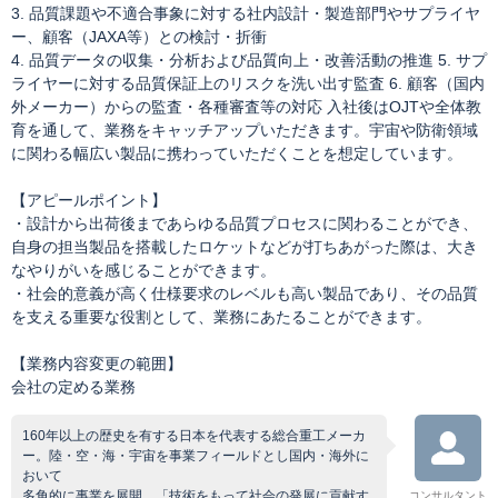
3. 品質課題や不適合事象に対する社内設計・製造部門やサプライヤ
ー、顧客（JAXA等）との検討・折衝
4. 品質データの収集・分析および品質向上・改善活動の推進 5. サプ
ライヤーに対する品質保証上のリスクを洗い出す監査 6. 顧客（国内
外メーカー）からの監査・各種審査等の対応 入社後はOJTや全体教
育を通して、業務をキャッチアップいただきます。宇宙や防衛領域
に関わる幅広い製品に携わっていただくことを想定しています。
【アピールポイント】
・設計から出荷後まであらゆる品質プロセスに関わることができ、
自身の担当製品を搭載したロケットなどが打ちあがった際は、大き
なやりがいを感じることができます。
・社会的意義が高く仕様要求のレベルも高い製品であり、その品質
を支える重要な役割として、業務にあたることができます。
【業務内容変更の範囲】
会社の定める業務
160年以上の歴史を有する日本を代表する総合重工メーカ
ー。陸・空・海・宇宙を事業フィールドとし国内・海外に
おいて
多角的に事業を展開。「技術をもって社会の発展に貢献す
コンサルタント