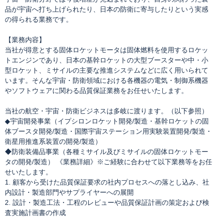
品が宇宙へ打ち上げられたり、日本の防衛に寄与したりという実感
の得られる業務です。
【業務内容】
当社が得意とする固体ロケットモータは固体燃料を使用するロケッ
トエンジンであり、日本の基幹ロケットの大型ブースターや中・小
型ロケット、ミサイルの主要な推進システムなどに広く用いられて
います。そんな宇宙・防衛領域における各機器の電気・制御系機器
やソフトウェアに関わる品質保証業務をお任せいたします。
当社の航空・宇宙・防衛ビジネスは多岐に渡ります。（以下参照）
◆宇宙開発事業（イプシロンロケット開発/製造・基幹ロケットの固
体ブースタ開発/製造・国際宇宙ステーション用実験装置開発/製造・
衛星用推進系装置の開発/製造）
◆防衛装備品事業（各種ミサイル及びミサイルの固体ロケットモー
タの開発/製造） 《業務詳細》※ご経験に合わせて以下業務等をお任
せいたします。
1. 顧客から受けた品質保証要求の社内プロセスへの落とし込み、社
内設計・製造部門やサプライヤーへの展開
2. 設計・製造工法・工程のレビューや品質保証計画の策定および検
査実施計画書の作成