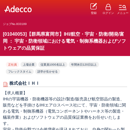
登録
ログイン
メニュー
ジョブNo.833189
[01040053]【群馬県富岡市】IHI/航空・宇宙・防衛/開発/富
岡 ： 宇宙・防衛領域における電気・制御系機器およびソフ
トウェアの品質保証
正社員
上場企業
従業員1000名以上
年間休日120日以上
フレックスタイム
語学が生かせる
株式会社ＩＨＩ
【求人概要】
IHIの宇宙機器・防衛機器等の設計/製造/販売及び航空部品の製造、
販売などを手掛けるIHIエアロスペース社にて、宇宙・防衛領域に関
わる電気・制御系機器（電気コンポーネントやハーネス等の製造・
艤装作業）およびソフトウェアの品質保証業務をお任せいたしま
す。
宇宙・防衛分野では今後増産が見込まれており、自身の関わった製