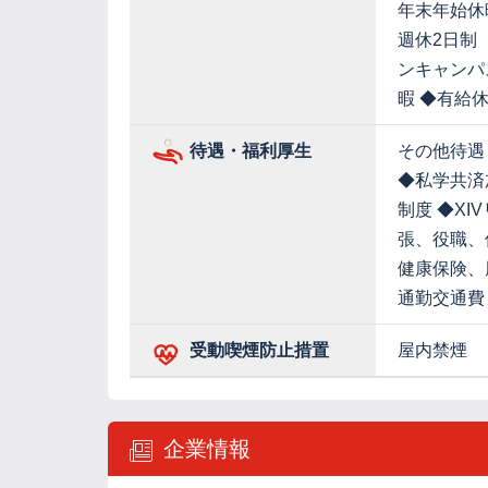
年末年始休
週休2日制
ンキャンパ
暇 ◆有給
待遇・福利厚生
その他待遇
◆私学共済
制度 ◆X
張、役職、
健康保険、
通勤交通費
受動喫煙防止措置
屋内禁煙
企業情報