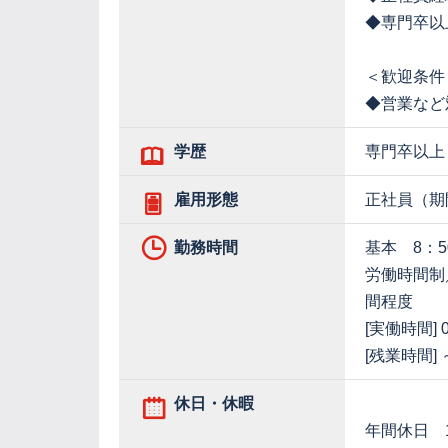
◆専門卒以
＜歓迎条件
◆営業など
学歴
専門卒以上
雇用形態
正社員（期
勤務時間
基本 8：5
労働時間制
間程度
[実働時間] 
[残業時間]
休日・休暇
年間休日 1