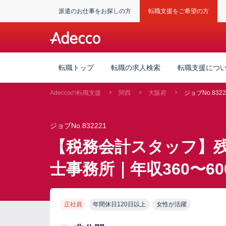
派遣のお仕事をお探しの方
転職支援をご希望の方
転職トップ
転職の求人検索
転職支援につ
Adeccoの転職支援
関西
大阪府
ジョブNo.8322
ジョブNo.832221
【税務会計スタッフ】
士事務所｜年収360〜60
正社員
年間休日120日以上
女性が活躍