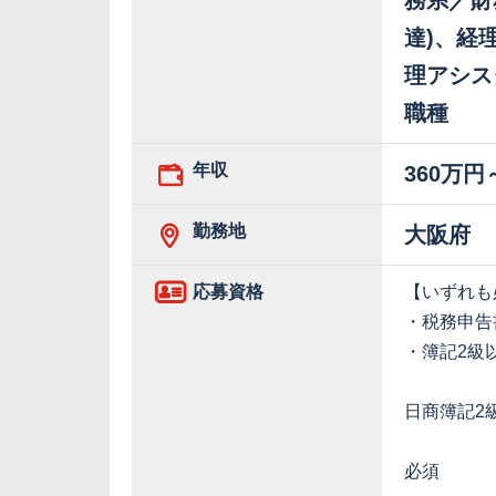
務系／財
達)、経
理アシス
職種
年収
360万円
勤務地
大阪府
応募資格
【いずれも
・税務申告
・簿記2級
日商簿記2
必須