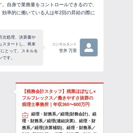
す。自身で業務量をコントロールできるので、
、効率的に働いている人は年2回の昇給の際に
月次処理、決算書や
らスタートし、将来
コンサルタント
笠井 万里
方にとって、スキルを
ンです。
【税務会計スタッフ】残業ほぼなし×
フルフレックス／働きやすさ抜群の
税理士事務所｜年収360〜600万円
経理・財務系／経理(財務会計)、経
理・財務系／経理(連結決算)、経理・財
務系／経理(決算補助)、経理・財務系／