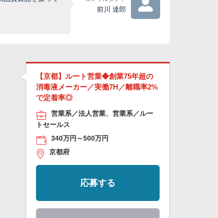
前川 達郎
【京都】ルート営業◆創業75年超の
消毒液メーカー／実働7H／離職率2%
で定着率◎
営業系／法人営業、営業系／ルー
トセールス
340万円～500万円
京都府
応募する