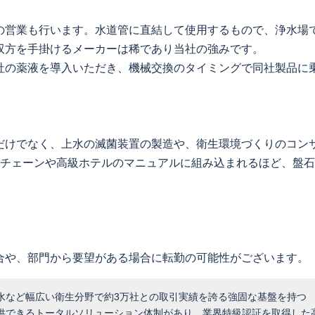
の営業も行います。水道管に直結して使用するもので、浄水場
双方を手掛けるメーカーは稀であり当社の強みです。
社の薬液を導入いただき、機械交換のタイミングで同社製品に
だけでなく、上水の滅菌装置の製造や、衛生環境づくりのコン
食チェーンや高級ホテルのマニュアルに組み込まれるほど、盤
合や、部門から要望がある場合に転勤の可能性がございます。
水など幅広い衛生分野で約3万社との取引実績を誇る強固な基盤を持つ
供できるトータルソリューション体制があり、業界特級認証を取得した