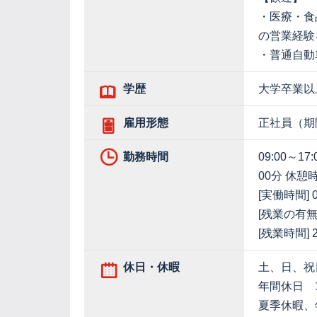
・医療・食
の営業経験
・普通自動
学歴
大学卒業以
雇用形態
正社員（期
勤務時間
09:00～
00分 休憩時
[実働時間] 
[残業の有無
[残業時間]
休日・休暇
土、日、祝
年間休日 1
夏季休暇、