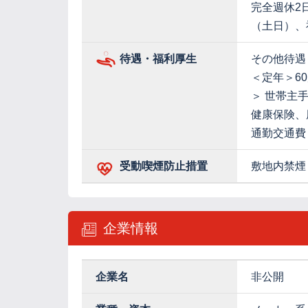
完全週休2
（土日）、
待遇・福利厚生
その他待遇
＜定年＞6
＞ 世帯主手
健康保険、
通勤交通費
受動喫煙防止措置
敷地内禁煙
企業情報
企業名
非公開