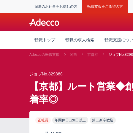
派遣のお仕事をお探しの方
転職支援をご希望の方
転職トップ
転職の求人検索
転職支援につ
Adeccoの転職支援
関西
京都府
ジョブNo.8298
ジョブNo.829886
【京都】ルート営業◆創
着率◎
正社員
年間休日120日以上
第二新卒歓迎