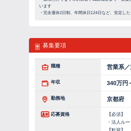
います
・完全週休2日制、年間休日124日など、安定し
募集要項
職種
営業系／
年収
340万円
勤務地
京都府
応募資格
【必須】
・法人ルー
【歓迎】