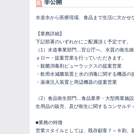
非公開
水道水から医療現場、食品まで生活に欠かせ
【業務詳細】
下記部署のいずれかにご配属頂く予定です。
（1）水道事業部門…官公庁へ、水質の衛生
ォロー・提案営業を行っていただきます。
・殺菌消毒剤ピューラックスの提案営業
・飲用水減菌装置と水の消毒に関する機器の
・薬液注入装置と周辺機器の提案営業
（2）食品衛生部門…食品業界・大型商業施
生用品の販売、及び衛生に関するコンサルテ
■業務の特徴
営業スタイルとしては、既存顧客７～８割、