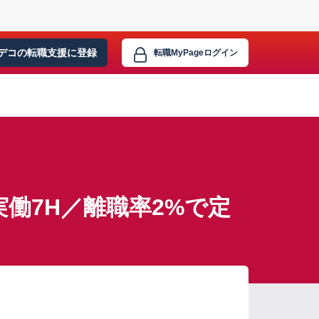
デコの転職支援に
登録
転職MyPage
ログイン
働7H／離職率2%で定