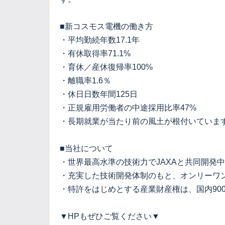
■新コスモス電機の働き方
・平均勤続年数17.1年
・有休取得率71.1%
・育休／産休復帰率100%
・離職率1.6％
・休日日数年間125日
・正規雇用労働者の中途採用比率47%
・長期就業が当たり前の風土が根付いていま
■当社について
・世界最高水準の技術力でJAXAと共同開発
・充実した技術開発体制のもと、オンリーワ
・特許をはじめとする産業財産権は、国内90
▼HPもぜひご覧ください▼