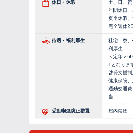
休日・休暇
土、日、祝
年間休日 1
夏季休暇、
完全週休2
待遇・福利厚生
社宅、寮、
利厚生
＜定年＞6
Tとなりま
啓発支援制
健康保険、
通勤交通費
当
受動喫煙防止措置
屋内禁煙