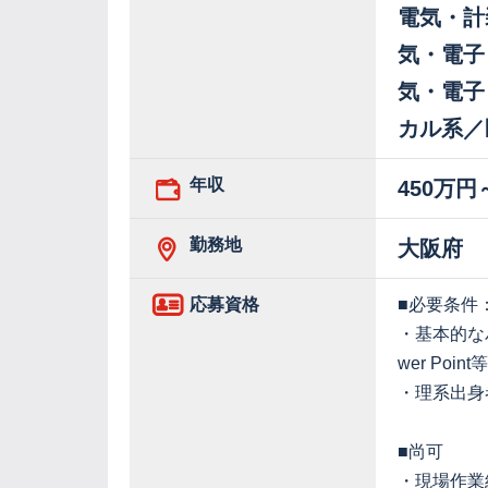
電気・計
気・電子
気・電子
カル系／
年収
450万円
勤務地
大阪府
応募資格
■必要条件
・基本的なパソ
wer Poi
・理系出身
■尚可
・現場作業