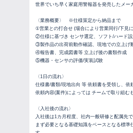
世界でいち早く家庭用警報器を発売したメー
〈業務概要〉 ※仕様策定から納品まで
①営業との打合せ (場合により営業同行/下
②仕様に基づき センサ選定、ソフト/ハード
③製作品の出荷前動作確認、現地での立上げ
④報告書、完成図書等 立上げ後の書類作成
⑤機器・センサの評価/実装試験
〈1日の流れ〉
仕様書/書類/現地出向 等 依頼書を受領し
依頼内容(案件)によっては チームで取り組
〈入社後の流れ〉
入社後は1カ月程度、社内一般研修と配属先で
まず必要となる基礎知識をベースとなる標準
す。