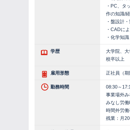
・PC、タ
作の知識/
・盤設計・
・CADに
・化学知識
学歴
大学院、大
校卒以上
雇用形態
正社員（期
勤務時間
08:30～17:
事業場外み
みなし労働
時間外労働
残業：月20