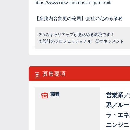
https://www.new-cosmos.co.jp/recruit/
【業務内容変更の範囲】会社の定める業務
2つのキャリアップが見込める環境です！
①設計のプロフェッショナル ②マネジメント
募集要項
職種
営業系／
系／ルー
ラ・エネ
エンジニ