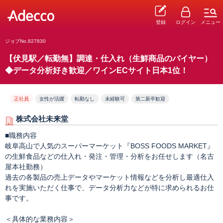
登録
ログイン
メニュー
ジョブNo.827830
【伏見駅／転勤無】調達・仕入れ（生鮮商品のバイヤー）
◆データ分析好き歓迎／ワインECサイト日本1位！
正社員
女性が活躍
転勤なし
未経験可
第二新卒歓迎
株式会社未来堂
■職務内容
岐阜高山で人気のスーパーマーケット『BOSS FOODS MARKET』
の生鮮食品などの仕入れ・発注・管理・分析をお任せします（名古
屋本社勤務）
過去の各製品の売上データやマーケット情報などを分析し最適仕入
れを実施いただく仕事で、データ分析力などが特に求められるお仕
事です。
＜具体的な業務内容＞