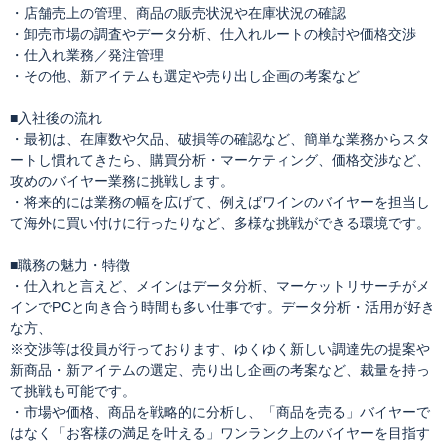
・店舗売上の管理、商品の販売状況や在庫状況の確認
・卸売市場の調査やデータ分析、仕入れルートの検討や価格交渉
・仕入れ業務／発注管理
・その他、新アイテムも選定や売り出し企画の考案など
■入社後の流れ
・最初は、在庫数や欠品、破損等の確認など、簡単な業務からスタ
ートし慣れてきたら、購買分析・マーケティング、価格交渉など、
攻めのバイヤー業務に挑戦します。
・将来的には業務の幅を広げて、例えばワインのバイヤーを担当し
て海外に買い付けに行ったりなど、多様な挑戦ができる環境です。
■職務の魅力・特徴
・仕入れと言えど、メインはデータ分析、マーケットリサーチがメ
インでPCと向き合う時間も多い仕事です。データ分析・活用が好き
な方、
※交渉等は役員が行っております、ゆくゆく新しい調達先の提案や
新商品・新アイテムの選定、売り出し企画の考案など、裁量を持っ
て挑戦も可能です。
・市場や価格、商品を戦略的に分析し、「商品を売る」バイヤーで
はなく「お客様の満足を叶える」ワンランク上のバイヤーを目指す