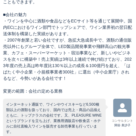
こともできます。
■会社の魅力
・ワインを中心に酒類や食品などをECサイト等を通じて展開中。国
内ECにおけるワイン部門でトップシェアで、ワイン業界初の翌日配
送体制を構築した実績があります。
・2007年創業と若い会社ですが、急拡大急成長中で、酒類の通信販
売以外にもグループ全体で、LED製品開発事業や飛騨高山の観光事
業、カフェ・スーパーマーケット・宿泊事業など、新しいやビジネ
スを次々に構築中！売上実績は3年以上連続で伸び続けており、202
3年度の売上高は昨年度比130％以上の成長＆100億円を超え、「は
ばたく中小企業・小規模事業者300社」に選出（中小企業庁）され
るなど、今勢いがある会社です！
変更の範囲：会社の定める業務
インターネット通販で、ワインやウイスキーなど6,500種
類以上の酒類を扱っており、国内では売上・商品の品揃え
ともに、トップクラスの会社です。又、PLEASURE WINE
というブランドを立ち上げ、業務用酒販店や飲食店・ホテ
コンサルタント
関谷 美沙子
ルに自社直輸入ワインを販売する卸売事業も行っていま
す。