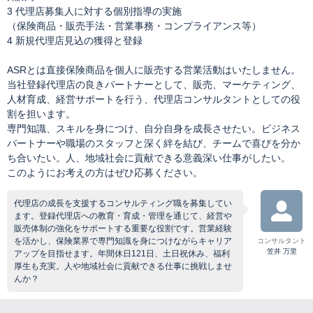
3 代理店募集人に対する個別指導の実施
（保険商品・販売手法・営業事務・コンプライアンス等）
4 新規代理店見込の獲得と登録
ASRとは直接保険商品を個人に販売する営業活動はいたしません。
当社登録代理店の良きパートナーとして、販売、マーケティング、
人材育成、経営サポートを行う、代理店コンサルタントとしての役
割を担います。
専門知識、スキルを身につけ、自分自身を成長させたい。ビジネス
パートナーや職場のスタッフと深く絆を結び、チームで喜びを分か
ち合いたい。人、地域社会に貢献できる意義深い仕事がしたい。
このようにお考えの方はぜひ応募ください。
代理店の成長を支援するコンサルティング職を募集してい
ます。登録代理店への教育・育成・管理を通じて、経営や
販売体制の強化をサポートする重要な役割です。営業経験
を活かし、保険業界で専門知識を身につけながらキャリア
コンサルタント
笠井 万里
アップを目指せます。年間休日121日、土日祝休み、福利
厚生も充実。人や地域社会に貢献できる仕事に挑戦しませ
んか？