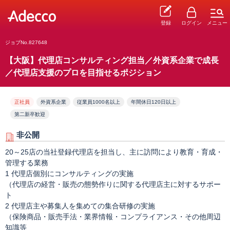
登録
ログイン
メニュー
ジョブNo.827648
【大阪】代理店コンサルティング担当／外資系企業で成長
／代理店支援のプロを目指せるポジション
正社員
外資系企業
従業員1000名以上
年間休日120日以上
第二新卒歓迎
非公開
20～25店の当社登録代理店を担当し、主に訪問により教育・育成・
管理する業務
1 代理店個別にコンサルティングの実施
（代理店の経営・販売の態勢作りに関する代理店主に対するサポー
ト
2 代理店主や募集人を集めての集合研修の実施
（保険商品・販売手法・業界情報・コンプライアンス・その他周辺
知識等