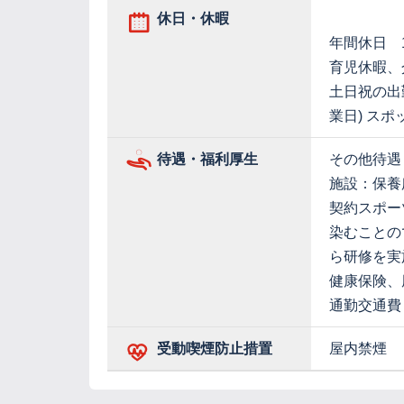
休日・休暇
年間休日 1
育児休暇、
土日祝の出
業日) ス
待遇・福利厚生
その他待遇
施設：保養
契約スポー
染むことの
ら研修を実
健康保険、
通勤交通費
受動喫煙防止措置
屋内禁煙