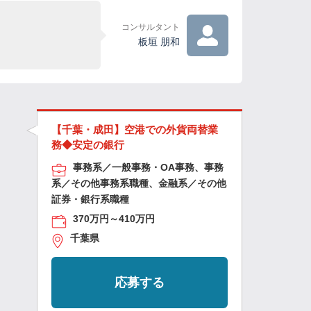
コンサルタント
板垣 朋和
【千葉・成田】空港での外貨両替業
務◆安定の銀行
事務系／一般事務・OA事務、事務
系／その他事務系職種、金融系／その他
証券・銀行系職種
370万円～410万円
千葉県
応募する