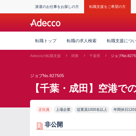
派遣のお仕事をお探しの方
転職支援をご希望の方
転職トップ
転職の求人検索
転職支援につ
Adeccoの転職支援
関東
千葉県
ジョブNo.8275
ジョブNo.827505
【千葉・成田】空港で
正社員
上場企業
従業員1000名以上
年間休日120
非公開