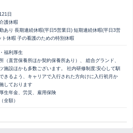
21日
介護休暇
勤あり 長期連続休暇(平日5営業日) 短期連続休暇(平日3営
ポット休暇 子の看護のための特別休暇
・福利厚生
所（直営保養所ほか契約保養所あり）、 総合グランド、
ツ施設ほかも多数ございます。 社内研修制度:安心して馴
できるよう、キャリアで入行された方向けに入行初月か
施しております
厚生年金、労災、雇用保険
（全額）