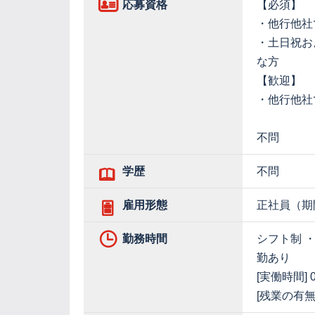
応募資格
【必須】
・他行他
・土日祝お
な方
【歓迎】
・他行他社
不問
学歴
不問
雇用形態
正社員（期
勤務時間
シフト制 ・早
勤あり
[実働時間] 0
[残業の有無