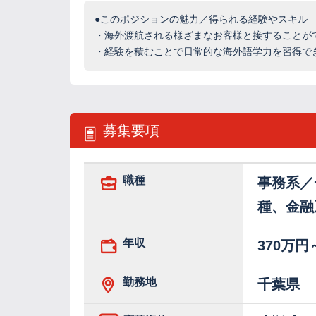
●このポジションの魅力／得られる経験やスキル
・海外渡航される様ざまなお客様と接することが
・経験を積むことで日常的な海外語学力を習得で
募集要項
職種
事務系／
種、金融
年収
370万円
勤務地
千葉県