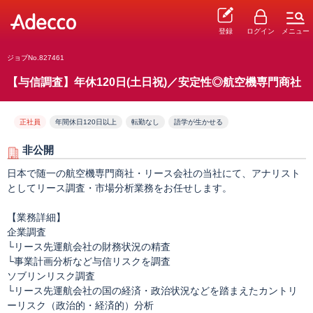
登録
ログイン
メニュー
ジョブNo.827461
【与信調査】年休120日(土日祝)／安定性◎航空機専門商社
正社員
年間休日120日以上
転勤なし
語学が生かせる
非公開
日本で随一の航空機専門商社・リース会社の当社にて、アナリスト
としてリース調査・市場分析業務をお任せします。
【業務詳細】
企業調査
└リース先運航会社の財務状況の精査
└事業計画分析など与信リスクを調査
ソブリンリスク調査
└リース先運航会社の国の経済・政治状況などを踏まえたカントリ
ーリスク（政治的・経済的）分析