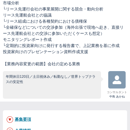
市場分析
└リース先運行会社の事業展開に関する競合・動向分析
リース先運航会社との協議
└リース組成における各種契約における債権保
└全確保などについての交渉参加（海外出張で現地へ赴き、直接リ
ース先運航会社との交渉に参加いただくケースも想定）
モニタリングレポート作成
└定期的に投資家向けに発行する報告書で、上記業務を基に作成
投資家向けのプレゼンテーション資料作成支援
【業務内容変更の範囲】会社の定める業務
年間休日120日／土日祝休み／転勤なし／世界トップクラ
スの安定性
コンサルタント
中島 あかね
募集要項