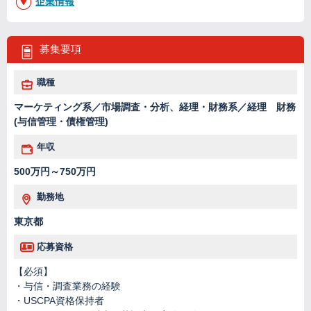
企業情報
募集要項
職種
マーケティング系／市場調査・分析、経理・財務系／経理 財務
(与信管理・債権管理)
年収
500万円～750万円
勤務地
東京都
応募資格
【必須】
・与信・調査業務の経験
・USCPA資格保持者