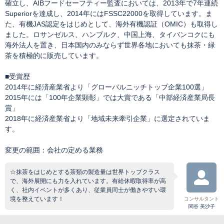
確立し、AIBフードセーフティー監査においては、2013年で7年連続
Superiorを達成し、2014年にはFSSC22000を取得しています。ま
た、有機JAS認定をはじめとして、海外有機認証（OMIC）も取得し
ました。ロサンゼルス、ハンブルク、中国上海、タイバンコクにも
海外法人を置き、日本国内のみならず世界各地においても抹茶・緑
茶を積極的に販売しています。
■受賞歴
2014年に経済産業省より「グローバルニッチトップ企業100選」
2015年には「100年企業顕彰」では大賞である「中部経済産業局長
賞」
2018年に経済産業省より「地域未来牽引企業」に選定されていま
す。
変更の範囲：会社の定める業務
☆抹茶をはじめとする茶類の製造量は世界トップクラス
で、海外展開にも力を入れています。有給休暇取得率が高
く、社内イベントが多くあり、従業員同士が働きやすい環
境を整えています！
コンサルタント
関谷 美沙子