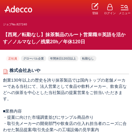
登録
ログイン
メニュー
ジョブNo.827240
【西尾／転勤なし】抹茶製品のルート営業職※英語を活か
す／ノルマなし／残業20h／年休120日
正社員
グローバル企業
年間休日120日以上
転勤なし
株式会社あいや
創業130年以上の歴史を誇り抹茶製品では国内トップの老舗メーカ
ーである当社にて、法人営業として食品や飲料メーカー、飲食店な
どへの抹茶を中心とした当社製品の提案営業をご担当いただきま
す。
■業務内容
・提案に向けた市場調査並びにサンプル商品作り
・取引先メーカーの開発部門や飲食店の仕入れ担当者のニーズに合
わせた製品提案/取引先企業への工場設備の見学案内