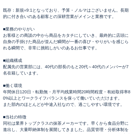
既存：新規=9:1となっており、予算・ノルマはございません。長期
的に付き合いのある顧客との深耕営業がメインと業務です。
■業務のやりがい
お客様との商談の中から商品をカタチにしていき、最終的に店頭に
自身の手掛けた商品が並んだ瞬間が一番の喜び・やりがいを感じら
れる瞬間で、非常に挑戦しがいのあるお仕事です。
■組織構成
配属先の営業部には、40代の部長のもと20代～40代のメンバーが7
名在籍しています。
■働く環境
年間休日120日・転勤無・月平均残業時間20時間程度・有給取得率8
0%以上とワークライフバランスを保って働いていただけます。
また部内のほとんどが中途入社なので、過ごしやすい環境です。
■当社の特徴
同社は業界トップクラスの抹茶メーカーです。早くから食品分野に
進出し、大量即納体制を展開してきました。品質管理・分析体制を