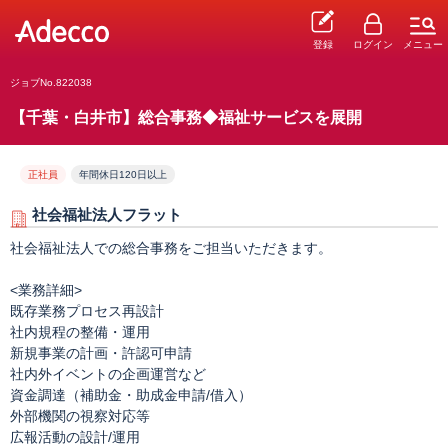
登録
ログイン
メニュー
ジョブNo.822038
【千葉・白井市】総合事務◆福祉サービスを展開
正社員
年間休日120日以上
社会福祉法人フラット
社会福祉法人での総合事務をご担当いただきます。
<業務詳細>
既存業務プロセス再設計
社内規程の整備・運用
新規事業の計画・許認可申請
社内外イベントの企画運営など
資金調達（補助金・助成金申請/借入）
外部機関の視察対応等
広報活動の設計/運用