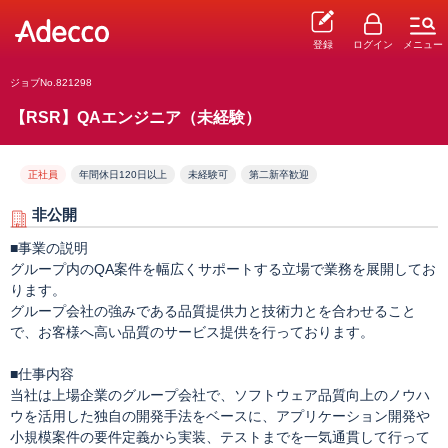
登録
ログイン
メニュー
ジョブNo.821298
【RSR】QAエンジニア（未経験）
正社員
年間休日120日以上
未経験可
第二新卒歓迎
非公開
■事業の説明
グループ内のQA案件を幅広くサポートする立場で業務を展開してお
ります。
グループ会社の強みである品質提供力と技術力とを合わせること
で、お客様へ高い品質のサービス提供を行っております。
■仕事内容
当社は上場企業のグループ会社で、ソフトウェア品質向上のノウハ
ウを活用した独自の開発手法をベースに、アプリケーション開発や
小規模案件の要件定義から実装、テストまでを一気通貫して行って