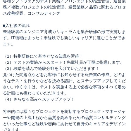
各種ソフトウェアのテスト業務／プロジェクトの推進管理、運営業
務／複数プロジェクトの推進管理、運営業務／品質に関わるプロセ
ス改善提案、コンサルティング
■入社後の流れ
未経験者のエンジニア育成カリキュラムを集合研修の形で実施しま
す。IT領域はまったく未経験でも新しいキャリアに進むことができ
ます。
（1）特別研修にて基本となる知識を習得！
（2）テストの実施からスタート！先輩社員が丁寧に指導します。
（3）段階を踏んで経験分野を広げていただきます！
見つけた問題点などをお客様にお知らせする報告書の作成、どのよ
うなテストを行うかなどを決める設計、とステップアップしてくだ
さい。ゆくゆくは、テストを実施する上で必要な事項をすべて定め
る計画にも携わっていただきます。
（4）さらなる高みへステップアップ！
将来的には様々なプロジェクトを統括するプロジェクトマネージャ
ーや開発の上流工程から品質を高めるための品質コンサルティング
といった仕事など経験や志向にあわせて自身のキャリアをデザイン
できます。