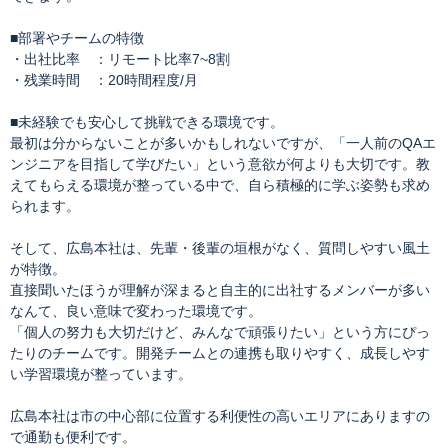
■部署やチームの特徴
・出社比率 ：リモート比率7~8割
・残業時間 ：20時間程度/月
■未経験でも安心して挑戦できる環境です。
最初は分からないことが多いかもしれないですが、「一人前のQAエ
ンジニアを目指して学びたい」という意欲が何よりも大切です。教
えてもらえる環境が整っている中で、自ら積極的に学ぶ姿勢も求め
られます。
そして、広島本社は、先輩・後輩の垣根がなく、質問しやすい風土
が特徴。
直接聞いたほうが理解が深まると自主的に出社するメンバーが多い
なんて、良い意味で変わった環境です。
「個人の努力も大切だけど、みんなで頑張りたい」という方にぴっ
たりのチームです。開発チームとの連携も取りやすく、成長しやす
い学習環境が整っています。
広島本社は市の中心部に位置する利便性の高いエリアにありますの
で通勤も便利です。