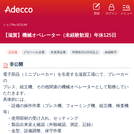
登録
ログイン
メニュー
ジョブNo.821149
【滋賀】機械オペレーター（未経験歓迎）年休125日
正社員
グローバル企業
外資系企業
年間休日120日以上
未経験可
非公開
電子部品（ミニブレーカー）を生産する滋賀工場にて、ブレーカー
の
プレス、組立機、その他関連の機械オペレーターとして勤務してい
ただきます。
具体的には、
・設備の操作作業（プレス機、フォーミング機、組立機、検査機
等）
・使用部材の受け入れ、セッティング
・製品出来栄え確認（外観確認、測定、記録）
・金型、設備調整、保守作業