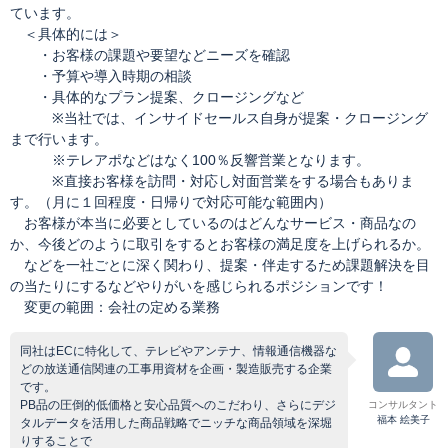
ています。
＜具体的には＞
・お客様の課題や要望などニーズを確認
・予算や導入時期の相談
・具体的なプラン提案、クロージングなど
※当社では、インサイドセールス自身が提案・クロージング
まで行います。
※テレアポなどはなく100％反響営業となります。
※直接お客様を訪問・対応し対面営業をする場合もありま
す。（月に１回程度・日帰りで対応可能な範囲内）
お客様が本当に必要としているのはどんなサービス・商品なの
か、今後どのように取引をするとお客様の満足度を上げられるか。
などを一社ごとに深く関わり、提案・伴走するため課題解決を目
の当たりにするなどやりがいを感じられるポジションです！
変更の範囲：会社の定める業務
同社はECに特化して、テレビやアンテナ、情報通信機器な
どの放送通信関連の工事用資材を企画・製造販売する企業
です。
PB品の圧倒的低価格と安心品質へのこだわり、さらにデジ
コンサルタント
福本 絵美子
タルデータを活用した商品戦略でニッチな商品領域を深堀
りすることで