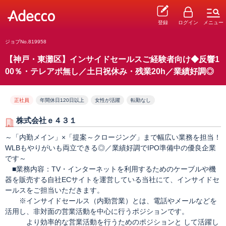
登録
ログイン
メニュー
ジョブNo.819958
【神戸・東灘区】インサイドセールスご経験者向け◆反響1
00％・テレアポ無し／土日祝休み・残業20h／業績好調◎
正社員
年間休日120日以上
女性が活躍
転勤なし
株式会社ｅ４３１
～「内勤メイン」×「提案～クロージング」まで幅広い業務を担当！
WLBもやりがいも両立できる◎／業績好調でIPO準備中の優良企業
です～
■業務内容：TV・インターネットを利用するためのケーブルや機
器を販売する自社ECサイトを運営している当社にて、インサイドセ
ールスをご担当いただきます。
※インサイドセールス（内勤営業）とは、電話やメールなどを
活用し、非対面の営業活動を中心に行うポジションです。
より効率的な営業活動を行うためのポジションと して活躍し