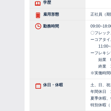
学歴
雇用形態
正社員（期
勤務時間
09:00~1
〇フレック
ーコアタイ
11:00~1
ーフレキシ
始業 8:0
終業 17:
※実働時間
休日・休暇
土、日、祝
年間休日 1
夏季休暇、
特別休暇（