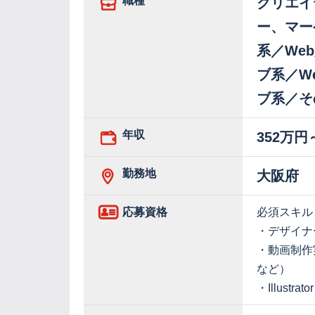
職種
クリエイ
ー、マー
系／We
ブ系／W
ブ系／そ
年収
352万円
勤務地
大阪府
応募資格
必須スキル
・デザイナ
・動画制作
など）
・Illustrat