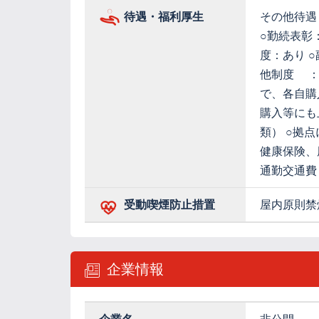
待遇・福利厚生
その他待遇
○勤続表彰：
度：あり 
他制度 ：
で、各自購
購入等にも
類） ○拠
健康保険、
通勤交通費
受動喫煙防止措置
屋内原則禁
企業情報