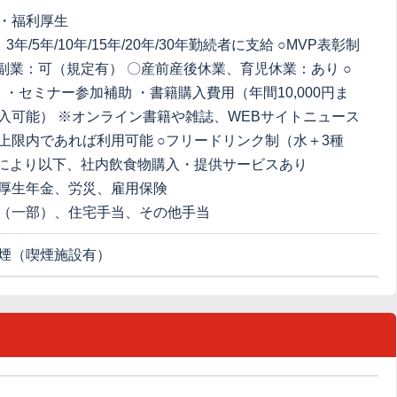
・福利厚生
3年/5年/10年/15年/20年/30年勤続者に支給 ○MVP表彰制
○副業：可（規定有） 〇産前産後休業、育児休業：あり ○
 ・セミナー参加補助 ・書籍購入費用（年間10,000円ま
入可能） ※オンライン書籍や雑誌、WEBサイトニュース
上限内であれば利用可能 ○フリードリンク制（水＋3種
点により以下、社内飲食物購入・提供サービスあり
厚生年金、労災、雇用保険
（一部）、住宅手当、その他手当
煙（喫煙施設有）