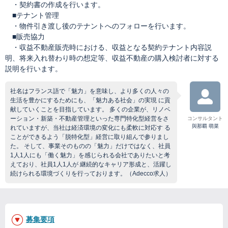
・契約書の作成を行います。
■テナント管理
・物件引き渡し後のテナントへのフォローを行います。
■販売協力
・収益不動産販売時における、収益となる契約テナント内容説
明、将来入れ替わり時の想定等、収益不動産の購入検討者に対する
説明を行います。
社名はフランス語で「魅力」を意味し、より多くの人々の
生活を豊かにするためにも、「魅力ある社会」の実現 に貢
献していくことを目指しています。 多くの企業が、リノベ
ーション・新築・不動産管理といった専門特化型経営をさ
コンサルタント
與那覇 萌菜
れていますが、当社は経済環境の変化にも柔軟に対応す る
ことができるよう「脱特化型」経営に取り組んで参りまし
た。 そして、事業そのものの「魅力」だけではなく、社員
1人1人にも「働く魅力」を感じられる会社でありたいと考
えており、社員1人1人が 継続的なキャリア形成と、活躍し
続けられる環境づくりを行っております。（Adecco求人）
募集要項