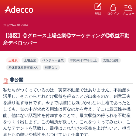
登録
ログイン
メニュー
ジョブNo.812904
【港区】◎グロース上場企業◎マーケティング◎収益不動
産デベロッパー
正社員
上場企業
ベンチャー企業
年間休日120日以上
女性が活躍
産休育休取得実績あり
転勤なし
非公開
私たちがつくっているのは、実需不動産ではありません。不動産を
活用し、そこからどれだけ収益を得ることが出来るのか、創意工夫
を繰り返す毎日です。今までは誰にも気づかれない土地であったと
しても、世の中が求める用途は何なのかを考え、そこに意匠性や機
能、他にない話題性を付加することで、最大収益の得られる不動産
をつくり出します。この場所が欲しい、これをつくってみたい、こ
んなテナントを誘致し、最後はこれだけの収益を上げたいと、担当
者たちの想いや感性をぶつけていく仕事です。