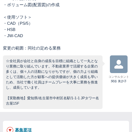
・ボリューム図(配置図)の作成
＜使用ソフト＞
・CAD（PS/5）
・HSB
・JW-CAD
変更の範囲：同社の定める業務
☆全社員が会社と自身の成長を目標に組織として一丸とな
り業務に取り組んでいます。不動産業界で活躍する企業の
多くは、個々人の活動になりがちですが、個の力より組織
として活動した方が顧客への提供価値が大きく成長も早い
コンサルタント
関谷 美沙子
ため、当社で働く社員はチームプレーを大事に業務を推進
し、成長しています。
【実勤務地】愛知県/名古屋市中村区名駅/1-1-1 JPタワー名
古屋15F
募集要項