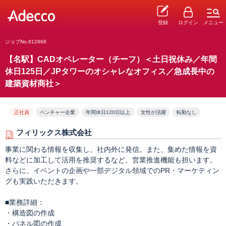
登録
ログイン
メニュー
ジョブNo.812868
【名駅】CADオペレーター（チーフ）＜土日祝休み／年間
休日125日／JPタワーのオシャレなオフィス／急成長中の
建築資材商社＞
正社員
ベンチャー企業
年間休日120日以上
女性が活躍
転勤なし
フィリックス株式会社
事業に関わる情報を収集し、社内外に発信。また、集めた情報を資
料などに加工して活用を推奨するなど、営業推進機能も担います。
さらに、イベントの企画や一部デジタル領域でのPR・マーケティン
グも実践いただきます。
■業務詳細：
・構造図の作成
・パネル図の作成