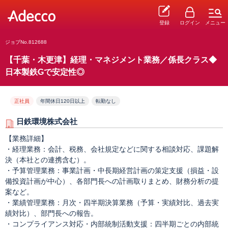
登録
ログイン
メニュー
ジョブNo.812688
【千葉・木更津】経理・マネジメント業務／係長クラス◆
日本製鉄Gで安定性◎
正社員
年間休日120日以上
転勤なし
日鉄環境株式会社
【業務詳細】
・経理業務：会計、税務、会社規定などに関する相談対応、課題解
決（本社との連携含む）。
・予算管理業務：事業計画・中長期経営計画の策定支援（損益・設
備投資計画が中心）、各部門長への計画取りまとめ、財務分析の提
案など。
・業績管理業務：月次・四半期決算業務（予算・実績対比、過去実
績対比）、部門長への報告。
・コンプライアンス対応・内部統制活動支援：四半期ごとの内部統