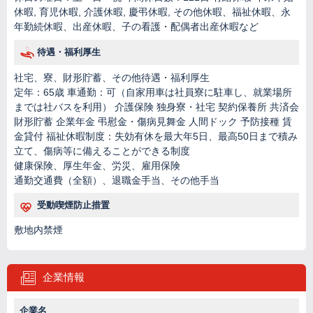
休暇, 育児休暇, 介護休暇, 慶弔休暇, その他休暇、福祉休暇、永
年勤続休暇、出産休暇、子の看護・配偶者出産休暇など
待遇・福利厚生
社宅、寮、財形貯蓄、その他待遇・福利厚生
定年：65歳 車通勤：可（自家用車は社員寮に駐車し、就業場所
までは社バスを利用） 介護保険 独身寮・社宅 契約保養所 共済会
財形貯蓄 企業年金 弔慰金・傷病見舞金 人間ドック 予防接種 賃
金貸付 福祉休暇制度：失効有休を最大年5日、最高50日まで積み
立て、傷病等に備えることができる制度
健康保険、厚生年金、労災、雇用保険
通勤交通費（全額）、退職金手当、その他手当
受動喫煙防止措置
敷地内禁煙
企業情報
企業名