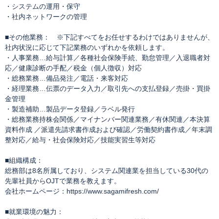
・システムの運用・保守
・社内ネットワークの管理
■その他業務： ※下記すべてをお任せするわけではありませんが、
社内状況に応じて下記業務のいずれかを依頼します。
・人事業務…給与計算／各種社会保険手続、勤怠管理／入退職者対
応／健康診断の手配／税金（個人徴収）対応
・総務業務…備品発注／電話・来客対応
・経理業務…伝票のデータ入力／取引先への支払登録／売掛・買掛
金管理
・製造補助…製品データ登録／ラベル発行
・総務業務持株会関係／マイナンバー関連業務／有休関連／本決算
資料作成 ／派遣先請求書作成および確認／労働契約書作成／年末調
整対応／給与・社会保険対応／技能実習生等対応
■組織構成：
総務部は8名所属しており、システム関連業を担当している30代の
先輩社員からOJTで業務を教えます。
会社ホームページ：https://www.sagamifresh.com/
■就業環境の魅力：