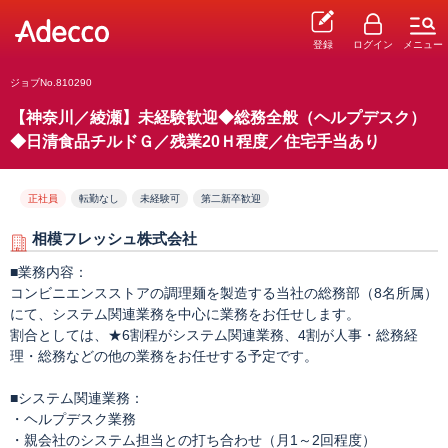
登録
ログイン
メニュー
ジョブNo.810290
【神奈川／綾瀬】未経験歓迎◆総務全般（ヘルプデスク）
◆日清食品チルドＧ／残業20Ｈ程度／住宅手当あり
正社員
転勤なし
未経験可
第二新卒歓迎
相模フレッシュ株式会社
■業務内容：
コンビニエンスストアの調理麺を製造する当社の総務部（8名所属）
にて、システム関連業務を中心に業務をお任せします。
割合としては、★6割程がシステム関連業務、4割が人事・総務経
理・総務などの他の業務をお任せする予定です。
■システム関連業務：
・ヘルプデスク業務
・親会社のシステム担当との打ち合わせ（月1～2回程度）