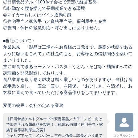
◎日清食品チルド100％子会社で安定の経営基盤
◎転勤なく腰を据えて長期就業できる環境
◎マイカーもしくはバイク通勤可能
◎住宅手当／家族手当／資格手当等、福利厚生も充実
◎夜間・休日の緊急対応・呼び出しはありません。
■当社について：
創業以来、「製品は工場からお客様の口元まで、最高の状態である
ように願いをこめて」の社是のもと、お客様との信頼関係を築いて
まいりました。
主に即食できるラーメン・パスタ・うどん・そば等・麺類すべての
調理麺を開発製造しております。
食品業界を取り巻く環境は増々厳しいものがありますが、当社は食
品事業を通し、「安全・安心」を確保、「おいしさ」を追求し、お
客様に喜んで食べていただける商品作りをしてまいります。
変更の範囲：会社の定める業務
【日清食品チルドグループの安定基盤／大手コンビニ向け
で販売される麺商品を製造！／残業20時間／住宅手当・家
族手当等福利厚生充実】
キャリアアップ：メンバー→主任→係長→課長という形で
コンサルタント