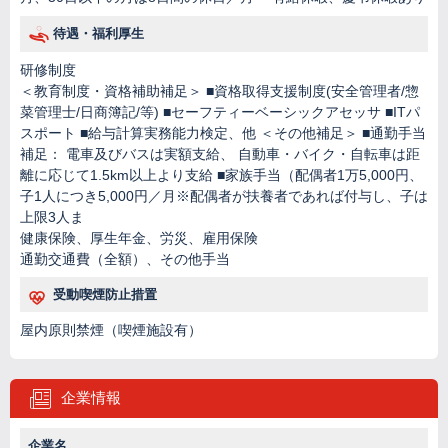
待遇・福利厚生
研修制度
＜教育制度・資格補助補足＞ ■資格取得支援制度(安全管理者/惣
菜管理士/日商簿記/等) ■セーフティーベーシックアセッサ ■ITパ
スポート ■給与計算実務能力検定、他 ＜その他補足＞ ■通勤手当
補足： 電車及びバスは実額支給、 自動車・バイク・自転車は距
離に応じて1.5km以上より支給 ■家族手当（配偶者1万5,000円、
子1人につき5,000円／月※配偶者が扶養者であれば付与し、子は
上限3人ま
健康保険、厚生年金、労災、雇用保険
通勤交通費（全額）、その他手当
受動喫煙防止措置
屋内原則禁煙（喫煙施設有）
企業情報
企業名