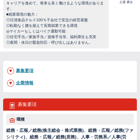
土屋 勇次
キャリアを進めて、将来も長く働けるような環境がありま
す。
■就業環境の魅力：
◎日清食品チルド100％子会社で安定の経営基盤
◎転勤なく腰を据えて長期就業できる環境
◎マイカーもしくはバイク通勤可能
◎住宅手当／家族手当／資格手当等、福利厚生も充実
◎夜間・休日の緊急対応・呼び出しはありません。
募集要項
企業情報
募集要項
職種
総務・広報／総務(株主総会・株式業務)、総務・広報／総務(ファ
シリティ)、総務・広報／総務(庶務)、人事・労務系／人事(労