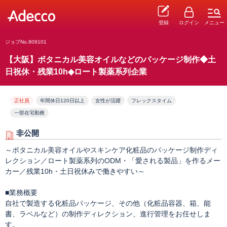
登録
ログイン
メニュー
ジョブNo.809101
【大阪】ボタニカル美容オイルなどのパッケージ制作◆土
日祝休・残業10h◆ロート製薬系列企業
正社員
年間休日120日以上
女性が活躍
フレックスタイム
一部在宅勤務
非公開
～ボタニカル美容オイルやスキンケア化粧品のパッケージ制作ディ
レクション／ロート製薬系列のODM・「愛される製品」を作るメー
カー／残業10h・土日祝休みで働きやすい～
■業務概要
自社で製造する化粧品パッケージ、その他（化粧品容器、箱、能
書、ラベルなど）の制作ディレクション、進行管理をお任せしま
す。