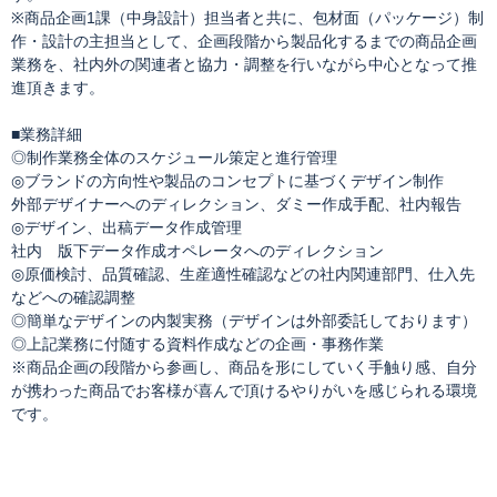
※商品企画1課（中身設計）担当者と共に、包材面（パッケージ）制
作・設計の主担当として、企画段階から製品化するまでの商品企画
業務を、社内外の関連者と協力・調整を行いながら中心となって推
進頂きます。
■業務詳細
◎制作業務全体のスケジュール策定と進行管理
◎ブランドの方向性や製品のコンセプトに基づくデザイン制作
外部デザイナーへのディレクション、ダミー作成手配、社内報告
◎デザイン、出稿データ作成管理
社内 版下データ作成オペレータへのディレクション
◎原価検討、品質確認、生産適性確認などの社内関連部門、仕入先
などへの確認調整
◎簡単なデザインの内製実務（デザインは外部委託しております）
◎上記業務に付随する資料作成などの企画・事務作業
※商品企画の段階から参画し、商品を形にしていく手触り感、自分
が携わった商品でお客様が喜んで頂けるやりがいを感じられる環境
です。