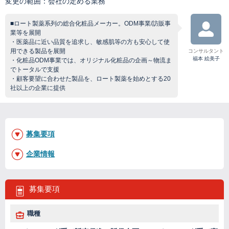
変更の範囲：会社の定める業務
■ロート製薬系列の総合化粧品メーカー。ODM事業/訪販事
業等を展開
・医薬品に近い品質を追求し、敏感肌等の方も安心して使
用できる製品を展開
コンサルタント
福本 絵美子
・化粧品ODM事業では、オリジナル化粧品の企画～物流ま
でトータルで支援
・顧客要望に合わせた製品を、ロート製薬を始めとする20
社以上の企業に提供
募集要項
企業情報
募集要項
職種