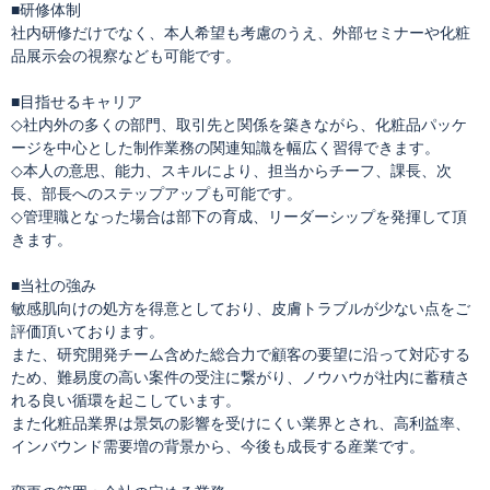
■研修体制
社内研修だけでなく、本人希望も考慮のうえ、外部セミナーや化粧
品展示会の視察なども可能です。
■目指せるキャリア
◇社内外の多くの部門、取引先と関係を築きながら、化粧品パッケ
ージを中心とした制作業務の関連知識を幅広く習得できます。
◇本人の意思、能力、スキルにより、担当からチーフ、課長、次
長、部長へのステップアップも可能です。
◇管理職となった場合は部下の育成、リーダーシップを発揮して頂
きます。
■当社の強み
敏感肌向けの処方を得意としており、皮膚トラブルが少ない点をご
評価頂いております。
また、研究開発チーム含めた総合力で顧客の要望に沿って対応する
ため、難易度の高い案件の受注に繋がり、ノウハウが社内に蓄積さ
れる良い循環を起こしています。
また化粧品業界は景気の影響を受けにくい業界とされ、高利益率、
インバウンド需要増の背景から、今後も成長する産業です。