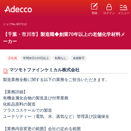
登録
ログイン
メニュー
ジョブNo.807212
【千葉・市川市】製造職◆創業70年以上の老舗化学材料メ
ーカー
正社員
年間休日120日以上
転勤なし
未経験可
マツモトファインケミカル株式会社
製造業務全般に関する以下の業務をご担当いただきます。
【業務詳細】
有機金属化合物の製造及び付帯業務
化粧品原料の製造
フラスコスケールでの製造
ユーテリティー（電気、水、蒸気など）管理及び設備保全
【業務内容変更の範囲】会社の定める範囲