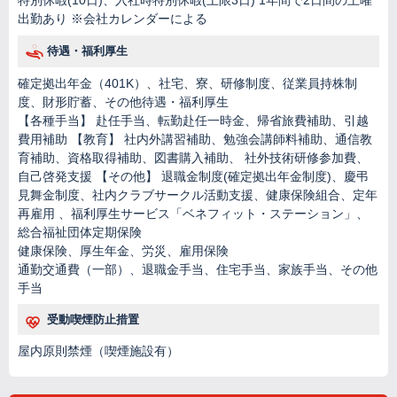
特別休暇(10日)、入社時特別休暇(上限3日) 1年間で2日間の土曜
出勤あり ※会社カレンダーによる
待遇・福利厚生
確定拠出年金（401K）、社宅、寮、研修制度、従業員持株制
度、財形貯蓄、その他待遇・福利厚生
【各種手当】 赴任手当、転勤赴任一時金、帰省旅費補助、引越
費用補助 【教育】 社内外講習補助、勉強会講師料補助、通信教
育補助、資格取得補助、図書購入補助、 社外技術研修参加費、
自己啓発支援 【その他】 退職金制度(確定拠出年金制度)、慶弔
見舞金制度、社内クラブサークル活動支援、健康保険組合、定年
再雇用 、福利厚生サービス「ベネフィット・ステーション」、
総合福祉団体定期保険
健康保険、厚生年金、労災、雇用保険
通勤交通費（一部）、退職金手当、住宅手当、家族手当、その他
手当
受動喫煙防止措置
屋内原則禁煙（喫煙施設有）