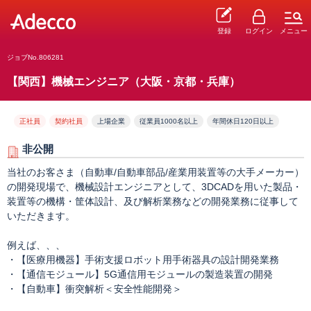
登録
ログイン
メニュー
ジョブNo.806281
【関西】機械エンジニア（大阪・京都・兵庫）
正社員
契約社員
上場企業
従業員1000名以上
年間休日120日以上
非公開
当社のお客さま（自動車/自動車部品/産業用装置等の大手メーカー）
の開発現場で、機械設計エンジニアとして、3DCADを用いた製品・
装置等の機構・筐体設計、及び解析業務などの開発業務に従事して
いただきます。
例えば、、、
・【医療用機器】手術支援ロボット用手術器具の設計開発業務
・【通信モジュール】5G通信用モジュールの製造装置の開発
・【自動車】衝突解析＜安全性能開発＞