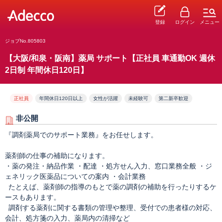
登録
ログイン
メニュー
ジョブNo.805803
【大阪/和泉・阪南】薬局 サポート【正社員 車通勤OK 週休
2日制 年間休日120日】
正社員
年間休日120日以上
女性が活躍
未経験可
第二新卒歓迎
非公開
『調剤薬局でのサポート業務』をお任せします。
薬剤師の仕事の補助になります。
・薬の発注・納品作業 ・配達 ・処方せん入力、窓口業務全般 ・ジ
ェネリック医薬品についての案内 ・会計業務
たとえば、薬剤師の指導のもとで薬の調剤の補助を行ったりするケ
ースもあります。
調剤する薬剤に関する書類の管理や整理、受付での患者様の対応、
会計、処方箋の入力、薬局内の清掃など