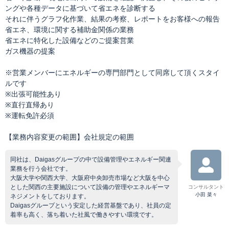
ングや各種データに基づいて省エネを診断する
それに伴うグラフ化作業、結果の考察、レポートをお客様への報告
省エネ、環境に関する補助金関係の業務
省エネに特化した設備などのご提案営業
ガス機器の提案
※営業メンバーにエネルギーの専門部門として同席して頂くスタイ
ルです
※出張可能性あり
※直行直帰あり
※運転免許必須
【業務内容変更の範囲】会社規定の範囲
同社は、Daigasグループの中で設備管理やエネルギー関連
業務を行う会社です。
大阪大学や関西大学、大阪府中央卸売市場など大阪を中心
とした関西の主要施設について設備の管理やエネルギーマ
コンサルタント
小田 菜々
ネジメントをしております。
Daigasグループという安定した経営基盤であり、社員の定
着率も高く、落ち着いた社風で働きやすい環境です。