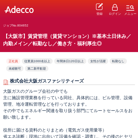
登録
ログイン
メニュー
ジョブNo.804652
【大阪市】賃貸管理（賃貸マンション）※基本土日休み／
内勤メイン／転勤なし／働き方・福利厚生◎
正社員
従業員1000名以上
年間休日120日以上
女性が活躍
転勤なし
未経験可
第二新卒歓迎
株式会社大阪ガスファシリティーズ
大阪ガスのグループ会社の中でも
主に施設管理業務を行っている同社、具体的には、ビル管理、設備
管理、地冷運転管理などを行っております。
その中でもエネルギー関連を取り扱う部門にてルートセールスをお
願い致します。
役所に届ける資料のとりまとめ（電気ガス使用量等）
省エネ診断：現地に出向いて設備を確認・調査し、その後のヒヤリ