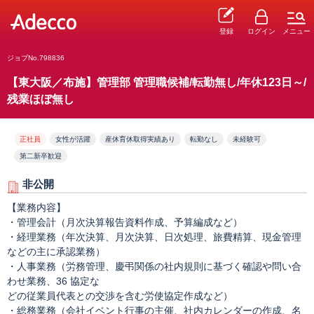
登録
ログイン
メニュー
ジョブNo.798836
【東大阪／布施】管理部 管理職候補/転勤無し/年休123日～/
残業ほぼ無し
正社員
女性が活躍
産休育休取得実績あり
転勤なし
未経験可
第二新卒歓迎
非公開
【業務内容】
・管理会計（月次決算報告資料作成、予算編成など）
・経理業務（年次決算、月次決算、日次処理、旅費精算、現金管理
などの主に承認業務）
・人事業務（労務管理、慶弔関係の社内規則に基づく確認や問い合
わせ業務、36 協定な
どの従業員代表との交渉を含む労使協定作成など）
・総務業務（会社イベント行事の主催、社内カレンダーの作成、名