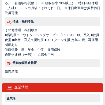
る）、有給取得奨励日（有 給取得率70％以上）、特別有給休暇
（入社1・3・5 カ月後にそれぞれ1 日） ※休日出勤時は振替休日
取得可能
待遇・福利厚生
その他待遇・福利厚生
■福利厚生アウトソーシングサービス「RELOCLUB」導入 ■社員
食堂 ■出産・育児支援制度 ■U・I ターン支援 定年60歳 再雇用
制度あり
健康保険、厚生年金、労災、雇用保険
通勤交通費（一部）、退職金手当
受動喫煙防止措置
屋内禁煙
企業情報
企業名