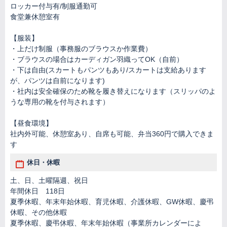
ロッカー付与有/制服通勤可
食堂兼休憩室有
【服装】
・上だけ制服（事務服のブラウスか作業費）
・ブラウスの場合はカーディガン羽織ってOK（自前）
・下は自由(スカートもパンツもあり/スカートは支給あります
が、パンツは自前になります)
・社内は安全確保のため靴を履き替えになります（スリッパのよ
うな専用の靴を付与されます）
【昼食環境】
社内外可能、休憩室あり、自席も可能、弁当360円で購入できま
す
休日・休暇
土、日、土曜隔週、祝日
年間休日 118日
夏季休暇、年末年始休暇、育児休暇、介護休暇、GW休暇、慶弔
休暇、その他休暇
夏季休暇、慶弔休暇、年末年始休暇（事業所カレンダーによ