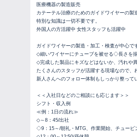
医療機器の製造販売
カテーテル治療のためのガイドワイヤーの製
特別な知識は一切不要です。
外国人の方活躍中 女性スタッフも活躍中
ガイドワイヤーの製造・加工・検査が中心で
◇細いワイヤーにチューブを被せる◇長さを
◇完成した製品にキズなどはないか、汚れや
たくさんのスタッフが活躍する現場なので、
新人さんへのフォロー体制もしっかり整って
＜＜入社日などのご相談にも応じます＞＞
シフト・収入例
≪例：1日の流れ≫
◇～8：45/出社
◇9：15～/朝礼・MTG、作業開始、チュ
◇12：00～12:50/昼休憩