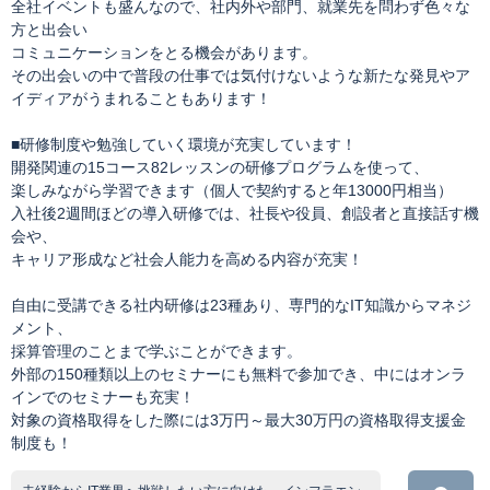
全社イベントも盛んなので、社内外や部門、就業先を問わず色々な
方と出会い
コミュニケーションをとる機会があります。
その出会いの中で普段の仕事では気付けないような新たな発見やア
イディアがうまれることもあります！
■研修制度や勉強していく環境が充実しています！
開発関連の15コース82レッスンの研修プログラムを使って、
楽しみながら学習できます（個人で契約すると年13000円相当）
入社後2週間ほどの導入研修では、社長や役員、創設者と直接話す機
会や、
キャリア形成など社会人能力を高める内容が充実！
自由に受講できる社内研修は23種あり、専門的なIT知識からマネジ
メント、
採算管理のことまで学ぶことができます。
外部の150種類以上のセミナーにも無料で参加でき、中にはオンラ
インでのセミナーも充実！
対象の資格取得をした際には3万円～最大30万円の資格取得支援金
制度も！