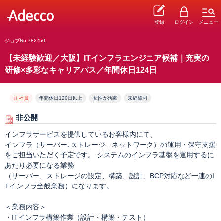
登録
ログイン
メニュー
ジョブNo.782250
【未経験歓迎／大阪】ITインフラエンジニア候補｜充実の
研修×多彩なキャリアパス／年間休日124日
正社員
年間休日120日以上
女性が活躍
未経験可
非公開
インフラサービスを提供しているお客様内にて、
インフラ（サーバー､ストレージ、ネットワーク）の運用・保守支援
をご担当いただく予定です。 システムのインフラ基盤を運用するに
あたり必要になる業務
（サーバー、ストレージの設定、構築、設計、BCP対応など一連のI
Tインフラ全般業務）になります。
＜業務内容＞
・ITインフラ構築作業（設計・構築・テスト）