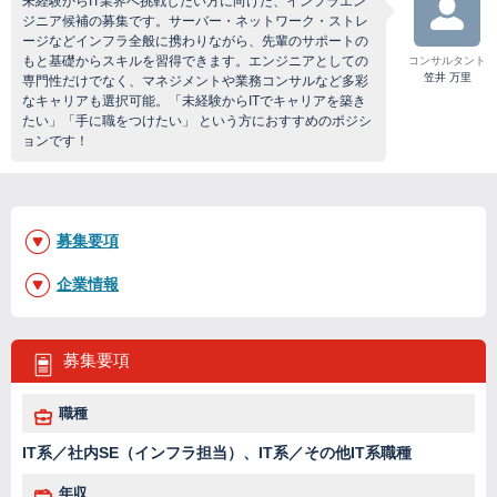
未経験からIT業界へ挑戦したい方に向けた、インフラエン
ジニア候補の募集です。サーバー・ネットワーク・ストレ
ージなどインフラ全般に携わりながら、先輩のサポートの
もと基礎からスキルを習得できます。エンジニアとしての
コンサルタント
笠井 万里
専門性だけでなく、マネジメントや業務コンサルなど多彩
なキャリアも選択可能。「未経験からITでキャリアを築き
たい」「手に職をつけたい」 という方におすすめのポジシ
ョンです！
募集要項
企業情報
募集要項
職種
IT系／社内SE（インフラ担当）、IT系／その他IT系職種
年収