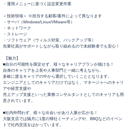
・運用メニューに基づく設定変更作業
＜技術領域＞ ※担当する顧客/案件によって異なります
・サーバ（Windows/Linux/VMware等）
・ネットワーク
・ストレージ
・ソフトウェア（ウィルス対策、バックアップ等）
先輩社員がサポートしながら取り組めるので未経験者でも安心！
【魅力】
■自分の可能性を限定せず、様々なキャリアプランが描ける！
自身のキャリアを上長や人事部門と一緒に考えながら、
多岐に渡るキャリアの中から選択していくこととなります。
エンジニアとしてのキャリアだけではなく、マネージャへのキャリ
アや経営支援や
売上アップ支援といった業務コンサルタントとしてのキャリアも用
意されています。
■社内外問わず、様々な出会いがあり人脈が広がる！
大阪支店では隔月に1度の帰社ミーティングや、BBQなどのイベン
トで社内交流をはかっています。