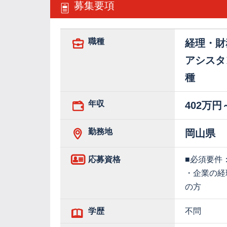
募集要項
職種
経理・財
アシスタ
種
年収
402万円
勤務地
岡山県
応募資格
■必須要件
・企業の経
の方
学歴
不問