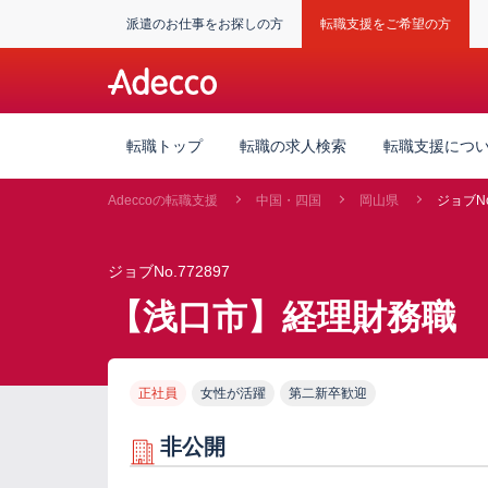
派遣のお仕事をお探しの方
転職支援をご希望の方
転職トップ
転職の求人検索
転職支援につ
Adeccoの転職支援
中国・四国
岡山県
ジョブNo
ジョブNo.772897
【浅口市】経理財務職
正社員
女性が活躍
第二新卒歓迎
非公開