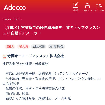
登録
ログイン
メニュー
ジョブNo.771755
【兵庫区】営業所での経理総務事務 業界トップクラスシ
ェア 自動ドアメーカー
正社員
契約社員
女性が活躍
第二新卒歓迎
寺岡オート・ドアシステム株式会社
神戸営業所での経理・総務事務
・支店の経理業務全般、総務業務（3：7ぐらいのイメージ）
・現金出納、売掛金・買掛金の管理、ネットバンキングの振込、小
口現金管理
・伝票の仕訳、月次・年次決算書類の作成
・備品管理、発注
・顧客からの電話対応、来客対応、メール対応