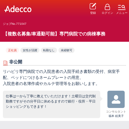
登録
ログイン
メニュー
ジョブNo.771047
【複数名募集/車通勤可能】専門病院での病棟事務
正社員
女性が活躍
転勤なし
未経験可
非公開
リハビリ専門病院での入院患者の入院手続き書類の受付、病室手
配、ベッドにつけるネームプレートの用意、
入院患者の名簿作成やカルテ管理等をお願いします。
仕事は一から丁寧に教えていただけます！土曜日は交代制
勤務ですがその分平日に休めるますので銀行・役所・平日
ショッピングもできます！
コンサルタント
福本 絵美子