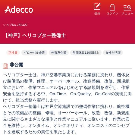
登録
ログイン
メニュー
ジョブNo.752427
【神戸】ヘリコプター整備士
正社員
グローバル企業
外資系企業
年間休日120日以上
女性が活躍
非公開
ヘリコプター士は、神戸空港事業所における業務に携わり、機体及
び装備品の整備、修理、オーバーホール、改造整備、改修、新規組
立において、作業マニュアルをはじめとする諸規則を遵守し、作業
安全を堅持するする中、On-Time、On-Quality、On-Costの実現に向
けて、担当業務を実行します。
ヘリコプター整備士は神戸空港施設での整備作業に携わり、航空機
とその装備品の整備、修理、オーバーホール、改造、改修、新規組
立に関するさまざまな規則と作業マニュアルに従います。作業の安
全を維持し、オンタイム、オンクオリティ、オンコストのコンセプ
トを達成するための責任を果たします。