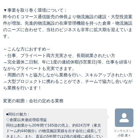
▼事業を取り巻く環境について：
昨今のＥコマース通信販売の伸長より物流施設の建設・大型投資案
件が増加。先進的物流施設の在庫管理機能を持った倉庫・物流施設
のニーズに合わせて、当社のビジネスも非常に拡大期を迎えていま
す。
～こんな方におすすめ～
・仕事、プライベート両方充実させ、長期就業されたい方
→完全週休二日制、年に1度の連続休暇(5営業日)等、仕事を頑張り
ながらプライベートも充実できます。
・周囲の方々と協力しながら業務を行い、スキルアップされたい方
→大型プロジェクトに携わることができ、チームで協力し合いなが
ら業務を行います！
変更の範囲：会社の定める業務
■同社の魅力：
◇創業以来連続増収増益
同社は創業から20年間で165倍の売上、約624万坪（東京
ドーム約440個分）の物流施設実績を出す会社に成長して
コンサルタント
小田 菜々
きました。また、直近の5年間では2倍の規模に成長してい