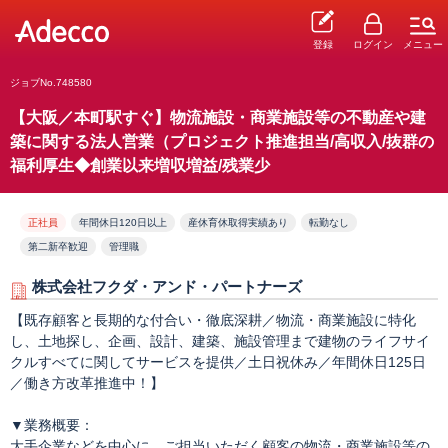
登録
ログイン
メニュー
ジョブNo.748580
【大阪／本町駅すぐ】物流施設・商業施設等の不動産や建
築に関する法人営業（プロジェクト推進担当/高収入/抜群の
福利厚生◆創業以来増収増益/残業少
正社員
年間休日120日以上
産休育休取得実績あり
転勤なし
第二新卒歓迎
管理職
株式会社フクダ・アンド・パートナーズ
【既存顧客と長期的な付合い・徹底深耕／物流・商業施設に特化
し、土地探し、企画、設計、建築、施設管理まで建物のライフサイ
クルすべてに関してサービスを提供／土日祝休み／年間休日125日
／働き方改革推進中！】
▼業務概要：
大手企業などを中心に、ご担当いただく顧客の物流・商業施設等の