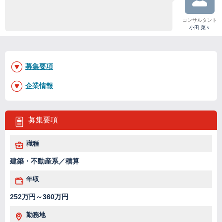
コンサルタント
小田 菜々
募集要項
企業情報
募集要項
職種
建築・不動産系／積算
年収
252万円～360万円
勤務地