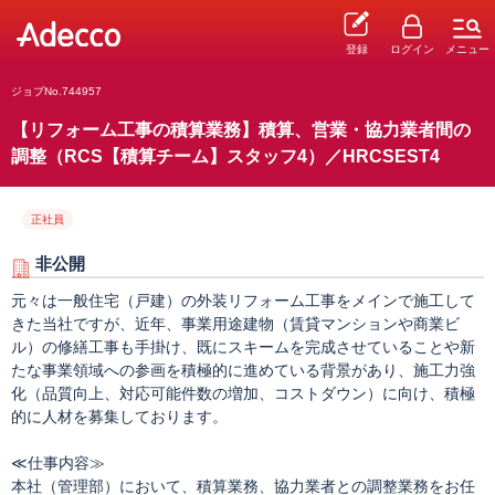
登録
ログイン
メニュー
ジョブNo.744957
【リフォーム工事の積算業務】積算、営業・協力業者間の
調整（RCS【積算チーム】スタッフ4）／HRCSEST4
正社員
非公開
元々は一般住宅（戸建）の外装リフォーム工事をメインで施工して
きた当社ですが、近年、事業用途建物（賃貸マンションや商業ビ
ル）の修繕工事も手掛け、既にスキームを完成させていることや新
たな事業領域への参画を積極的に進めている背景があり、施工力強
化（品質向上、対応可能件数の増加、コストダウン）に向け、積極
的に人材を募集しております。
≪仕事内容≫
本社（管理部）において、積算業務、協力業者との調整業務をお任