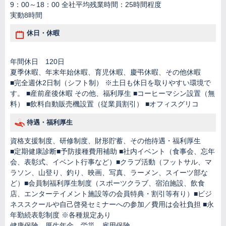
9：00～18：00 全社平均残業時間：25時間程度
実動8時間
休日・休暇
年間休日 120日
夏季休暇、年末年始休暇、育児休暇、慶弔休暇、その他休暇
■完全週休2日制（シフト制） ※土日も休日を取りやすい環境で
す。 ■産前産後休暇 その他、福利厚生 ■コーヒーマシン設置（無
料） ■飲料自動販売機設置（従業員割引） ■オフィスグリコ
待遇・福利厚生
資格支援制度、研修制度、財形貯蓄、その他待遇・福利厚生
■定期健康診断■予防接種費用補助 ■社内イベント（食事会、忘年
会、表彰式、イベント行事など）■クラブ活動（フットサル、マ
ラソン、山登り、釣り、映画、写真、ラーメン、スイーツ部な
ど）■会員制福利厚生制度（スポーツクラブ、宿泊施設、飲食
店、エンターテイメント施設等の会員特典・割引等有り）■ビジ
ネススクールや自己啓発セミナーへの参加／費用は会社負担 ■永
年勤続表彰制度 ※各種規定あり
健康保険、厚生年金、労災、雇用保険