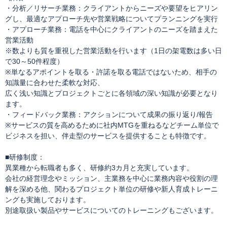
・分析／リサーチ業務：クライアントからニーズや要望をヒアリン
グし、最適なアプローチ先や営業戦略についてプランニングを実行
・アプローチ業務：電話を中心にクライアントのニーズを踏まえた
営業活動
※数よりも質を重視した営業活動を行います（1日の架電数は多い日
で30～50件程度）
※単なるアポイントを取る・許諾を取る電話ではないため、相手の
知識量に合わせた柔軟な対応、
広く浅い知識とプロジェクトごとに各領域の深い知識が必要となり
ます。
・フィードバック業務：アクションについて成果の振り返り/報告
※サービスの質を高めるために社内MTGを重ねるなどチーム単位で
ビジネスを担い、伴走型のサービスを提供することも特徴です。
■研修制度：
異業種から転職者も多く、研修約3カ月と充実しています。
会社の経営理念やミッション、主業務を中心に業務内容や役割の理
解を深める他、関わるプロジェクト単位の研修や新人育成トレーニ
ングも実施しております。
別途取扱い製品やサービスについてのトレーニングもございます。