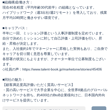
■組織構成/働き方：
現在40名程度（平均年齢30代前半）の組織となっています。
ハイブリッドワーク（週3出社/週2リモート）を導入しており、残業
月平均10時間と働きやすい環境です。
■キャリアパス：
半年に一回、ミッション評価という人事評価制度を定めています。
自分で決めたミッションに対して自己評価・上司評価を行い、昇
給・昇格が決定します。
また、入社後約1年でマネージャーに昇格した実例もあり、ご自身で
キャリアを切り開く意思を尊重しています。
各部署の状況にもよりますが、クオーター単位で公募制度もござい
ます。
◇社員の声：https://www.talent-book.jp/marketone/stories/45406
■同社の魅力：
【顧客満足度高評価いただく質高いサービス】
・質の高いサービスで大手企業を中心に、全世界8拠点のグローバル
ネットワークを持ち、約400社のBtoB企業様向けに、日本国内外向
けサービスを提供しています。