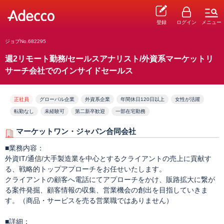
登録
ログイン
メニュー
ジョブNo.682295
週2リモート勤務/セールスアナリスト/外資系マーケットリ
サーチ会社でのインサイドセールス
正社員
グローバル企業
外資系企業
年間休日120日以上
女性が活躍
転勤なし
未経験可
第二新卒歓迎
一部在宅勤務
マーケットワン・ジャパン合同会社
■業務内容：
外資IT/通信/大手製造業を中心とするクライアントの売上に貢献す
る、戦略的トップアプローチをお任せいたします。
クライアントの顧客へ電話にてアプローチをかけ、販路拡大に繋が
る案件発掘、顧客情報の収集、営業機会の創出を目指していきま
す。（商品・サービスを売る営業職ではありません）
■詳細：