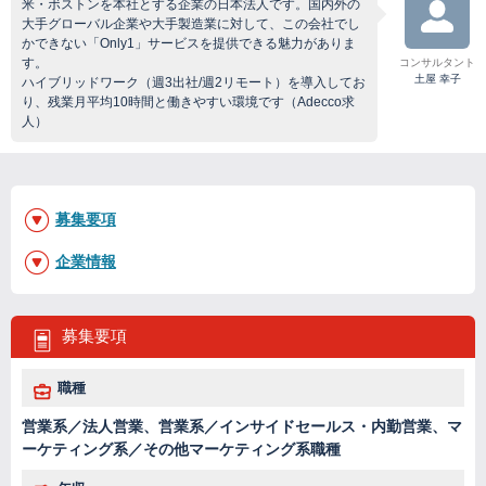
米・ボストンを本社とする企業の日本法人です。国内外の
大手グローバル企業や大手製造業に対して、この会社でし
かできない「Only1」サービスを提供できる魅力がありま
す。
コンサルタント
土屋 幸子
ハイブリッドワーク（週3出社/週2リモート）を導入してお
り、残業月平均10時間と働きやすい環境です（Adecco求
人）
募集要項
企業情報
募集要項
職種
営業系／法人営業、営業系／インサイドセールス・内勤営業、マ
ーケティング系／その他マーケティング系職種