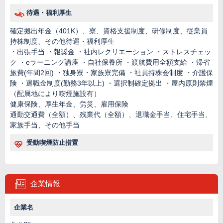
待遇・福利厚生
確定拠出年金（401K）、寮、資格支援制度、研修制度、従業員
持株制度、その他待遇・福利厚生
・出張手当 ・報奨金 ・社内レクリエーション ・ストレスチェッ
ク ・eラーニング講座 ・自社保養所 ・渡航費用全額支給 ・帰省
旅費(年間2回) ・独身寮・家族寮完備 ・社員持株会制度 ・介護保
険 ・退職金制度(勤務3年以上) ・選択制確定拠出 ・屋内原則禁煙
（配属地により喫煙施設有）
健康保険、厚生年金、労災、雇用保険
通勤交通費（全額）、残業代（全額）、退職金手当、住宅手当、
家族手当、その他手当
受動喫煙防止措置
企業情報
企業名