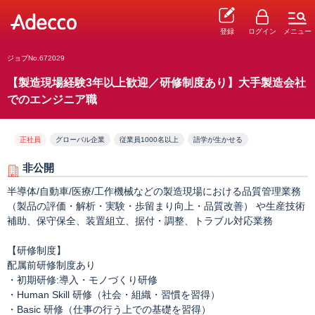
登録
ログイン
メニュー
ジョブNo.672029
【製造現場経験3年以上歓迎／研修制度あり】大手製造会社
でのエンジニア職
正社員
グローバル企業
従業員1000名以上
語学が生かせる
非公開
半導体/自動車/医療/工作機械などの製造現場における品質管理業務
（製品の評価・解析・実験・歩留まり向上・品質改善） や生産技術
補助、保守保全、装置組立、据付・調整、トラブル対応業務
【研修制度】
配属前研修制度あり
・初期研修:導入・モノづくり研修
・Human Skill 研修（社会・組織・習慣を習得）
・Basic 研修（仕事の行う上での基礎を習得）