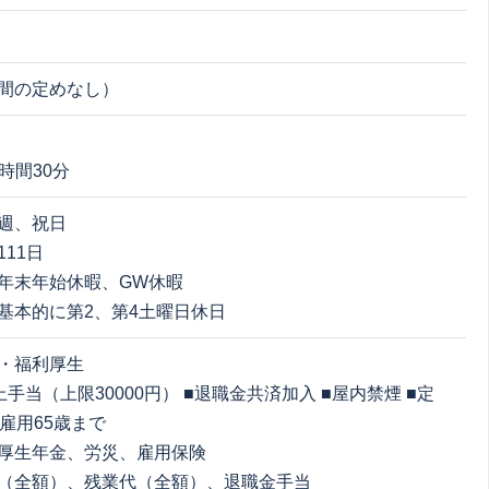
間の定めなし）
7時間30分
週、祝日
11日
年末年始休暇、GW休暇
基本的に第2、第4土曜日休日
・福利厚生
手当（上限30000円） ■退職金共済加入 ■屋内禁煙 ■定
再雇用65歳まで
厚生年金、労災、雇用保険
（全額）、残業代（全額）、退職金手当