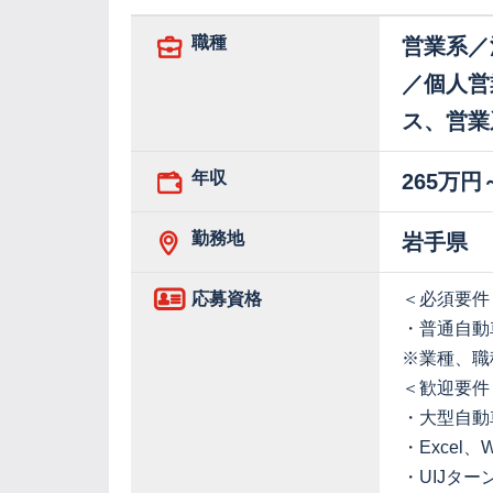
職種
営業系／
／個人営
ス、営業
年収
265万円
勤務地
岩手県
応募資格
＜必須要件
・普通自動
※業種、職
＜歓迎要件
・大型自動
・Excel
・UIJター