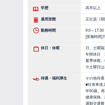
学歴
高卒以上
雇用形態
正社員（期
勤務時間
9:0～17:30
[実働時間]
休日・休暇
日、土曜隔
年間休日 1
夏季休暇、
※土曜日は
待遇・福利厚生
その他待遇
■社有車借上
年60歳、
健康保険、
通勤交通費