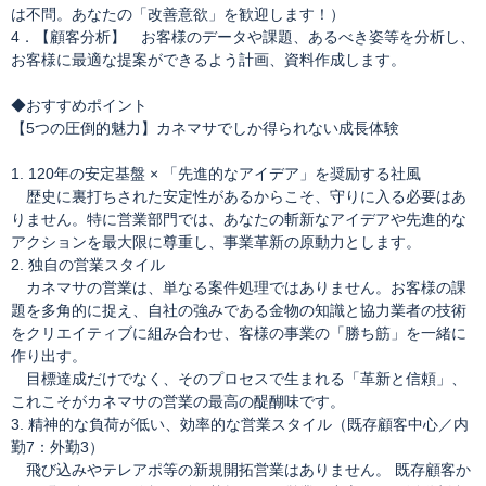
は不問。あなたの「改善意欲」を歓迎します！）
4．【顧客分析】 お客様のデータや課題、あるべき姿等を分析し、
お客様に最適な提案ができるよう計画、資料作成します。
◆おすすめポイント
【5つの圧倒的魅力】カネマサでしか得られない成長体験
1. 120年の安定基盤 × 「先進的なアイデア」を奨励する社風
歴史に裏打ちされた安定性があるからこそ、守りに入る必要はあ
りません。特に営業部門では、あなたの斬新なアイデアや先進的な
アクションを最大限に尊重し、事業革新の原動力とします。
2. 独自の営業スタイル
カネマサの営業は、単なる案件処理ではありません。お客様の課
題を多角的に捉え、自社の強みである金物の知識と協力業者の技術
をクリエイティブに組み合わせ、客様の事業の「勝ち筋」を一緒に
作り出す。
目標達成だけでなく、そのプロセスで生まれる「革新と信頼」、
これこそがカネマサの営業の最高の醍醐味です。
3. 精神的な負荷が低い、効率的な営業スタイル（既存顧客中心／内
勤7：外勤3）
飛び込みやテレアポ等の新規開拓営業はありません。 既存顧客か