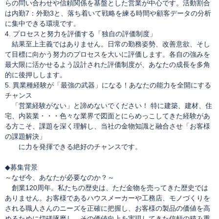
らの問い合わせや信頼関係を基盤とした営業が中心です。活動割合
は内勤7：外勤3と、落ち着いて戦略を練る時間や顧客データの分析
に集中できる環境です。
4. プロセスと努力を評価する「独自の評価制度」
結果至上主義ではありません。日常の勤務姿勢、改善意欲、そし
て目標に向かう努力のプロセスを大いに評価します。各自の強みを
最大限に活かせるよう設計された評価制度が、あなたの成長を多角
的に後押しします。
5. 異業種経験が「最強の武器」になる！あなたの能力を全開にする
チャンス
「営業経験がない」と諦めないでください！ 特に建築、建材、住
宅、内装業・・・色々な業界で図面とにらめっこしてきた経験があ
る方こそ、課題を深く理解し、当社の金物知識と融合させ「お客様
の課題解決」
に力を発揮できる絶好のチャンスです。
◆募集背景
～なぜ今、あなたが必要なのか？～
創業120周年。私たちの歴史は、ただ金物を売ってきた歴史では
ありません。お客様であるハウスメーカーや工務店、モノづくりを
される職人さんのニーズを正確に把握し、お客様の製品の価値を高
めるために切磋琢磨し、その価値向上を実現してきた信頼の積み重