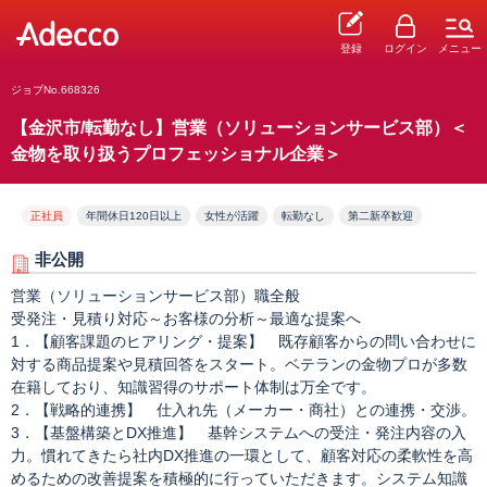
登録
ログイン
メニュー
ジョブNo.668326
【金沢市/転勤なし】営業（ソリューションサービス部）＜
金物を取り扱うプロフェッショナル企業＞
正社員
年間休日120日以上
女性が活躍
転勤なし
第二新卒歓迎
非公開
営業（ソリューションサービス部）職全般
受発注・見積り対応～お客様の分析～最適な提案へ
1．【顧客課題のヒアリング・提案】 既存顧客からの問い合わせに
対する商品提案や見積回答をスタート。ベテランの金物プロが多数
在籍しており、知識習得のサポート体制は万全です。
2．【戦略的連携】 仕入れ先（メーカー・商社）との連携・交渉。
3．【基盤構築とDX推進】 基幹システムへの受注・発注内容の入
力。慣れてきたら社内DX推進の一環として、顧客対応の柔軟性を高
めるための改善提案を積極的に行っていただきます。システム知識