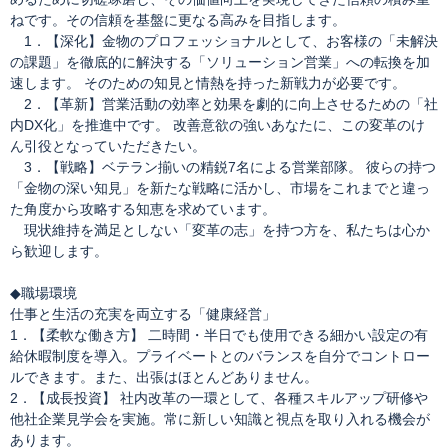
ねです。その信頼を基盤に更なる高みを目指します。
1．【深化】金物のプロフェッショナルとして、お客様の「未解決
の課題」を徹底的に解決する「ソリューション営業」への転換を加
速します。 そのための知見と情熱を持った新戦力が必要です。
2．【革新】営業活動の効率と効果を劇的に向上させるための「社
内DX化」を推進中です。 改善意欲の強いあなたに、この変革のけ
ん引役となっていただきたい。
3．【戦略】ベテラン揃いの精鋭7名による営業部隊。 彼らの持つ
「金物の深い知見」を新たな戦略に活かし、市場をこれまでと違っ
た角度から攻略する知恵を求めています。
現状維持を満足としない「変革の志」を持つ方を、私たちは心か
ら歓迎します。
◆職場環境
仕事と生活の充実を両立する「健康経営」
1．【柔軟な働き方】 二時間・半日でも使用できる細かい設定の有
給休暇制度を導入。プライベートとのバランスを自分でコントロー
ルできます。また、出張はほとんどありません。
2．【成長投資】 社内改革の一環として、各種スキルアップ研修や
他社企業見学会を実施。常に新しい知識と視点を取り入れる機会が
あります。