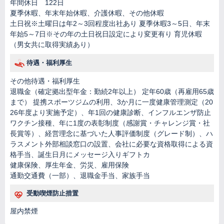
年間休日 122日
夏季休暇、年末年始休暇、介護休暇、その他休暇
土日祝※土曜日は年2～3回程度出社あり 夏季休暇3～5日、年末
年始5～7日※その年の土日祝日設定により変更有り 育児休暇
（男女共に取得実績あり）
待遇・福利厚生
その他待遇・福利厚生
退職金（確定拠出型年金：勤続2年以上） 定年60歳（再雇用65歳
まで） 提携スポーツジムの利用、3か月に一度健康管理測定（20
26年度より実施予定）、年1回の健康診断、インフルエンザ防止
ワクチン接種、年に1度の表彰制度（感謝賞・チャレンジ賞・社
長賞等）、経営理念に基づいた人事評価制度（グレード制）、ハ
ラスメント外部相談窓口の設置、会社に必要な資格取得による資
格手当、誕生日月にメッセージ入りギフトカ
健康保険、厚生年金、労災、雇用保険
通勤交通費（一部）、退職金手当、家族手当
受動喫煙防止措置
屋内禁煙