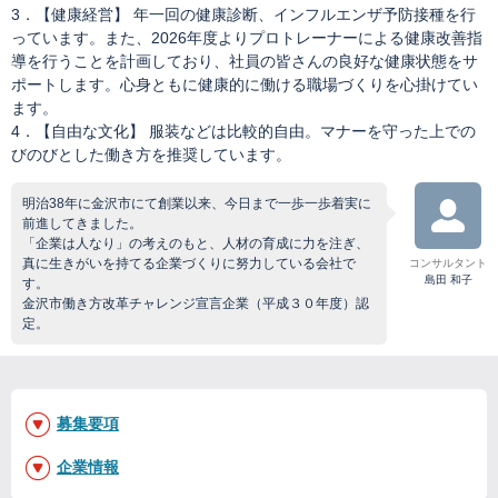
3．【健康経営】 年一回の健康診断、インフルエンザ予防接種を行
っています。また、2026年度よりプロトレーナーによる健康改善指
導を行うことを計画しており、社員の皆さんの良好な健康状態をサ
ポートします。心身ともに健康的に働ける職場づくりを心掛けてい
ます。
4．【自由な文化】 服装などは比較的自由。マナーを守った上での
びのびとした働き方を推奨しています。
明治38年に金沢市にて創業以来、今日まで一歩一歩着実に
前進してきました。
「企業は人なり」の考えのもと、人材の育成に力を注ぎ、
真に生きがいを持てる企業づくりに努力している会社で
コンサルタント
島田 和子
す。
金沢市働き方改革チャレンジ宣言企業（平成３０年度）認
定。
募集要項
企業情報